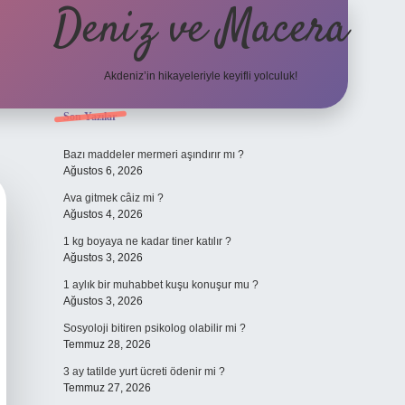
Deniz ve Macera
Akdeniz’in hikayeleriyle keyifli yolculuk!
Sidebar
Son Yazılar
elexbet güncel 
Bazı maddeler mermeri aşındırır mı ?
Ağustos 6, 2026
Ava gitmek câiz mi ?
Ağustos 4, 2026
1 kg boyaya ne kadar tiner katılır ?
Ağustos 3, 2026
1 aylık bir muhabbet kuşu konuşur mu ?
Ağustos 3, 2026
Sosyoloji bitiren psikolog olabilir mi ?
Temmuz 28, 2026
3 ay tatilde yurt ücreti ödenir mi ?
Temmuz 27, 2026