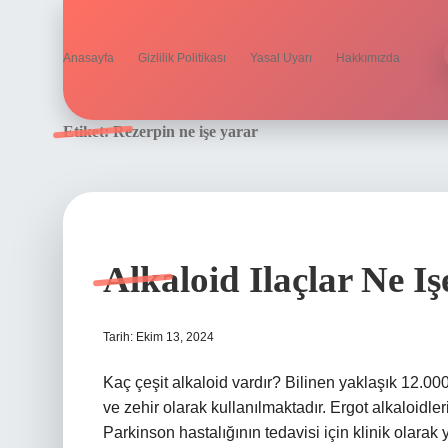
Anasayfa
Gizlilik Politikası
Yasal Uyarı
Hakkımızda
Etiket:
Rezerpin ne işe yarar
Alkaloid Ilaçlar Ne I
Tarih: Ekim 13, 2024
Kaç çeşit alkaloid vardır? Bilinen yaklaşık 12.000 a
ve zehir olarak kullanılmaktadır. Ergot alkaloidle
Parkinson hastalığının tedavisi için klinik olarak y