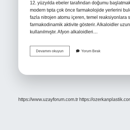
12. yüzyılda ebeler tarafından doğumu başlatmak i
modern tıpta çok önce farmakolojide yerlerini buldu
fazla nitrojen atomu içeren, temel reaksiyonlara s
farmakodinamik aktivite gösterir. Alkaloidler uzun y
kullanılmıştır. Afyon alkaloidleri…
Alkaloid
Devamını okuyun
Yorum Bırak
Ilaçlar
Ne
Işe
Yarar
https://www.uzayforum.com.tr
https://ozerkanplastik.co