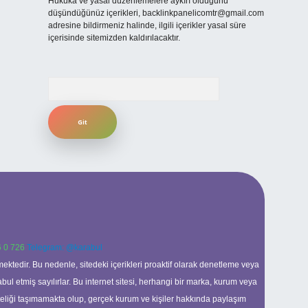
Hukuka ve yasal düzenlemelere aykırı olduğunu
düşündüğünüz içerikleri,
backlinkpanelicomtr@gmail.com
adresine bildirmeniz halinde, ilgili içerikler yasal süre
içerisinde sitemizden kaldırılacaktır.
Arama
 0 726
Telegram: @karabul
ektedir. Bu nedenle, sitedeki içerikleri proaktif olarak denetleme veya
 etmiş sayılırlar. Bu internet sitesi, herhangi bir marka, kurum veya
niteliği taşımamakta olup, gerçek kurum ve kişiler hakkında paylaşım