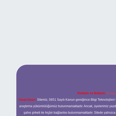
Reklam ve İletişim:
E-mail
Yasal Uyarı:
Sitemiz, 5651 Sayılı Kanun gereğince Bilgi Teknolojileri 
araştırma yükümlülüğümüz bulunmamaktadır. Ancak, üyelerimiz yazdıkla
şahıs şirketi ile hiçbir bağlantısı bulunmamaktadır. Sitede yalnızc