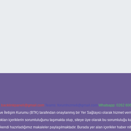
:
backlinkpaneli@gmail.com
Teams:
forumhizmeti@gmail.com
Whatsapp: 0262 606
ve İletişim Kurumu (BTK) tarafından onaylanmış bir Yer Sağlayıcı olarak hizmet verm
rı içeriklerin sorumluluğunu taşımakta olup, siteye üye olarak bu sorumluluğu kabul
a kendi hazırladığımız makaleler paylaşılmaktadır. Burada yer alan içerikler haber 