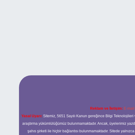
Reklam ve İletişim:
E-mail
Yasal Uyarı:
Sitemiz, 5651 Sayılı Kanun gereğince Bilgi Teknolojileri 
araştırma yükümlülüğümüz bulunmamaktadır. Ancak, üyelerimiz yazdıkla
şahıs şirketi ile hiçbir bağlantısı bulunmamaktadır. Sitede yalnızc