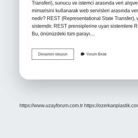
Transferi), sunucu ve istemci arasında veri alışv
mimarisini kullanarak web servisleri arasında ve
nedir? REST (Representational State Transfer), web
sistemdir. REST prensiplerine uyan sistemlere R
Bu, önünüzdeki tüm parayı…
Rest
Devamını okuyun
Yorum Bırak
Ne
Demek
Tdk
https://www.uzayforum.com.tr
https://ozerkanplastik.co