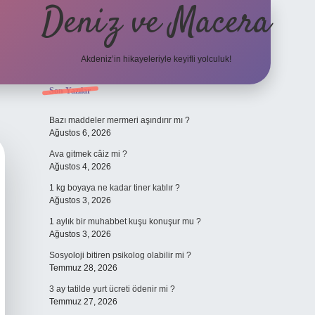
Deniz ve Macera
Akdeniz’in hikayeleriyle keyifli yolculuk!
Sidebar
Son Yazılar
elexbet güncel 
Bazı maddeler mermeri aşındırır mı ?
Ağustos 6, 2026
Ava gitmek câiz mi ?
Ağustos 4, 2026
1 kg boyaya ne kadar tiner katılır ?
Ağustos 3, 2026
1 aylık bir muhabbet kuşu konuşur mu ?
Ağustos 3, 2026
Sosyoloji bitiren psikolog olabilir mi ?
Temmuz 28, 2026
3 ay tatilde yurt ücreti ödenir mi ?
Temmuz 27, 2026