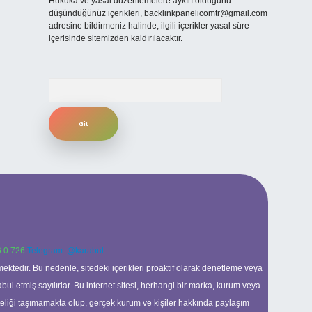
Hukuka ve yasal düzenlemelere aykırı olduğunu
düşündüğünüz içerikleri,
backlinkpanelicomtr@gmail.com
adresine bildirmeniz halinde, ilgili içerikler yasal süre
içerisinde sitemizden kaldırılacaktır.
Arama
 0 726
Telegram: @karabul
ektedir. Bu nedenle, sitedeki içerikleri proaktif olarak denetleme veya
 etmiş sayılırlar. Bu internet sitesi, herhangi bir marka, kurum veya
niteliği taşımamakta olup, gerçek kurum ve kişiler hakkında paylaşım