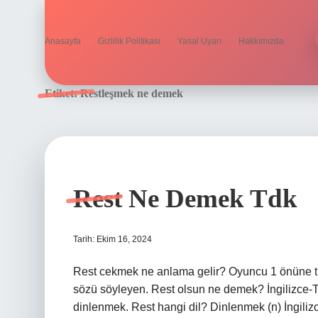
Anasayfa
Gizlilik Politikası
Yasal Uyarı
Hakkımızda
Etiket:
Restleşmek ne demek
Rest Ne Demek Tdk
Tarih: Ekim 16, 2024
Rest cekmek ne anlama gelir? Oyuncu 1 önüne tüm
sözü söyleyen. Rest olsun ne demek? İngilizce-Tü
dinlenmek. Rest hangi dil? Dinlenmek (n) İngili