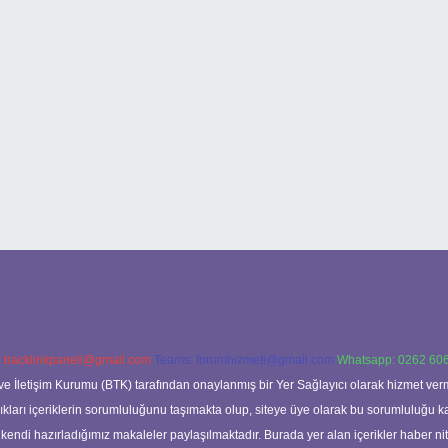
:
backlinkpaneli@gmail.com
Teams:
forumhizmeti@gmail.com
Whatsapp: 0262 606
ve İletişim Kurumu (BTK) tarafından onaylanmış bir Yer Sağlayıcı olarak hizmet verm
rı içeriklerin sorumluluğunu taşımakta olup, siteye üye olarak bu sorumluluğu kabul
a kendi hazırladığımız makaleler paylaşılmaktadır. Burada yer alan içerikler haber 