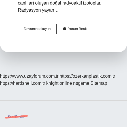
canlılar) oluşan doğal radyoaktif izotoplar.
Radyasyon yayan…
En
Devamını okuyun
Yorum Bırak
Büyük
Yapay
Radyasyon
Kaynağı
Nedir
https://www.uzayforum.com.tr
https://ozerkanplastik.com.tr
https://hardshell.com.tr
knight online
nttgame
Sitemap
Sidebar
Son Yazılar