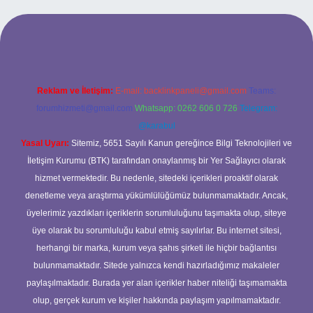
güncel giriş
betexper bahis
Reklam ve İletişim:
E-mail:
backlinkpaneli@gmail.com
Teams:
forumhizmeti@gmail.com
Whatsapp: 0262 606 0 726
Telegram:
@karabul
Yasal Uyarı:
Sitemiz, 5651 Sayılı Kanun gereğince Bilgi Teknolojileri ve
İletişim Kurumu (BTK) tarafından onaylanmış bir Yer Sağlayıcı olarak
hizmet vermektedir. Bu nedenle, sitedeki içerikleri proaktif olarak
denetleme veya araştırma yükümlülüğümüz bulunmamaktadır. Ancak,
üyelerimiz yazdıkları içeriklerin sorumluluğunu taşımakta olup, siteye
üye olarak bu sorumluluğu kabul etmiş sayılırlar. Bu internet sitesi,
herhangi bir marka, kurum veya şahıs şirketi ile hiçbir bağlantısı
bulunmamaktadır. Sitede yalnızca kendi hazırladığımız makaleler
paylaşılmaktadır. Burada yer alan içerikler haber niteliği taşımamakta
olup, gerçek kurum ve kişiler hakkında paylaşım yapılmamaktadır.