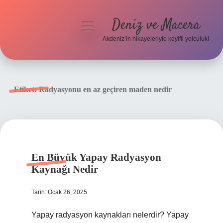
Deniz ve Macera
menüyü
aç
Akdeniz’in hikayeleriyle keyifli yolculuk!
Anasayfa
Gizlilik Politikası
Etiket:
Radyasyonu en az geçiren maden nedir
Yasal Uyarı
Hakkımızda
En Büyük Yapay Radyasyon
Kaynağı Nedir
Tarih: Ocak 26, 2025
Yapay radyasyon kaynakları nelerdir? Yapay