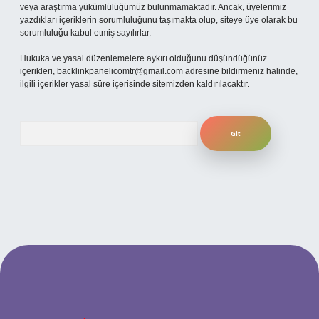
veya araştırma yükümlülüğümüz bulunmamaktadır. Ancak, üyelerimiz
yazdıkları içeriklerin sorumluluğunu taşımakta olup, siteye üye olarak bu
sorumluluğu kabul etmiş sayılırlar.
Hukuka ve yasal düzenlemelere aykırı olduğunu düşündüğünüz
içerikleri,
backlinkpanelicomtr@gmail.com
adresine bildirmeniz halinde,
ilgili içerikler yasal süre içerisinde sitemizden kaldırılacaktır.
Arama
 güncel giriş
betexper bahis