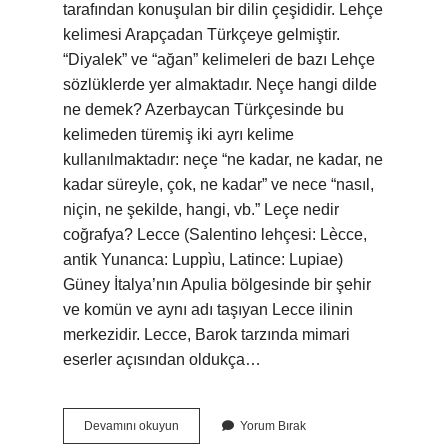
tarafından konuşulan bir dilin çeşididir. Lehçe
kelimesi Arapçadan Türkçeye gelmiştir.
“Diyalek” ve “ağan” kelimeleri de bazı Lehçe
sözlüklerde yer almaktadır. Neçe hangi dilde
ne demek? Azerbaycan Türkçesinde bu
kelimeden türemiş iki ayrı kelime
kullanılmaktadır: neçe “ne kadar, ne kadar, ne
kadar süreyle, çok, ne kadar” ve nece “nasıl,
niçin, ne şekilde, hangi, vb.” Leçe nedir
coğrafya? Lecce (Salentino lehçesi: Lècce,
antik Yunanca: Luppìu, Latince: Lupiae)
Güney İtalya’nın Apulia bölgesinde bir şehir
ve komün ve aynı adı taşıyan Lecce ilinin
merkezidir. Lecce, Barok tarzında mimari
eserler açısından oldukça…
Leçe
Devamını okuyun
Yorum Bırak
Hangi