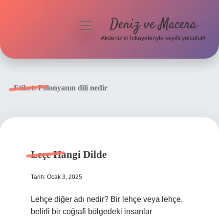
Deniz ve Macera
menüyü
aç
Akdeniz’in hikayeleriyle keyifli yolculuk!
Anasayfa
Gizlilik Politikası
Etiket:
Polonyanın dili nedir
Yasal Uyarı
Hakkımızda
Leçe Hangi Dilde
Tarih: Ocak 3, 2025
Lehçe diğer adı nedir? Bir lehçe veya lehçe,
belirli bir coğrafi bölgedeki insanlar