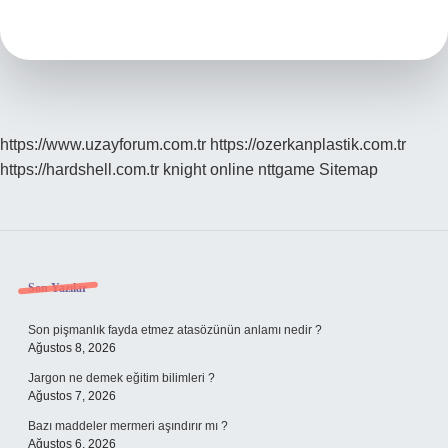
Dilde
https://www.uzayforum.com.tr
https://ozerkanplastik.com.tr
https://hardshell.com.tr
knight online
nttgame
Sitemap
Sidebar
Son Yazılar
Son pişmanlık fayda etmez atasözünün anlamı nedir ?
Ağustos 8, 2026
Jargon ne demek eğitim bilimleri ?
Ağustos 7, 2026
Bazı maddeler mermeri aşındırır mı ?
Ağustos 6, 2026