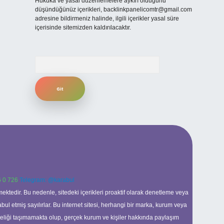
Hukuka ve yasal düzenlemelere aykırı olduğunu
düşündüğünüz içerikleri,
backlinkpanelicomtr@gmail.com
adresine bildirmeniz halinde, ilgili içerikler yasal süre
içerisinde sitemizden kaldırılacaktır.
Arama
 0 726
Telegram: @karabul
ektedir. Bu nedenle, sitedeki içerikleri proaktif olarak denetleme veya
 etmiş sayılırlar. Bu internet sitesi, herhangi bir marka, kurum veya
niteliği taşımamakta olup, gerçek kurum ve kişiler hakkında paylaşım