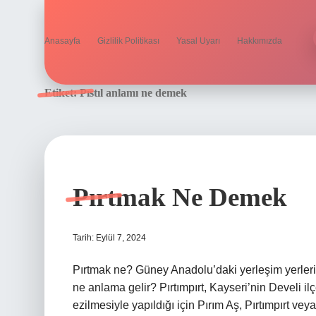
Anasayfa
Gizlilik Politikası
Yasal Uyarı
Hakkımızda
Etiket:
Pıstıl anlamı ne demek
Pırtmak Ne Demek
Tarih: Eylül 7, 2024
Pırtmak ne? Güney Anadolu’daki yerleşim yerlerin
ne anlama gelir? Pırtımpırt, Kayseri’nin Develi i
ezilmesiyle yapıldığı için Pırım Aş, Pırtımpırt vey