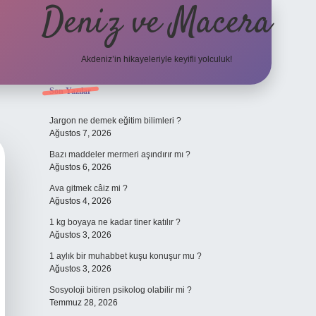
Deniz ve Macera
Akdeniz’in hikayeleriyle keyifli yolculuk!
Sidebar
Son Yazılar
elexbet güncel 
Jargon ne demek eğitim bilimleri ?
Ağustos 7, 2026
Bazı maddeler mermeri aşındırır mı ?
Ağustos 6, 2026
Ava gitmek câiz mi ?
Ağustos 4, 2026
1 kg boyaya ne kadar tiner katılır ?
Ağustos 3, 2026
1 aylık bir muhabbet kuşu konuşur mu ?
Ağustos 3, 2026
Sosyoloji bitiren psikolog olabilir mi ?
Temmuz 28, 2026