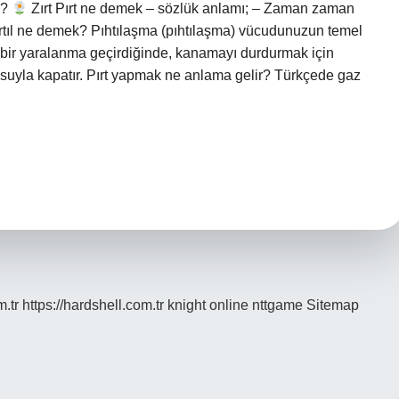
u?
Zırt Pırt ne demek – sözlük anlamı; – Zaman zaman
ırtıl ne demek? Pıhtılaşma (pıhtılaşma) vücudunuzun temel
ir yaralanma geçirdiğinde, kanamayı durdurmak için
kusuyla kapatır. Pırt yapmak ne anlama gelir? Türkçede gaz
m.tr
https://hardshell.com.tr
knight online
nttgame
Sitemap