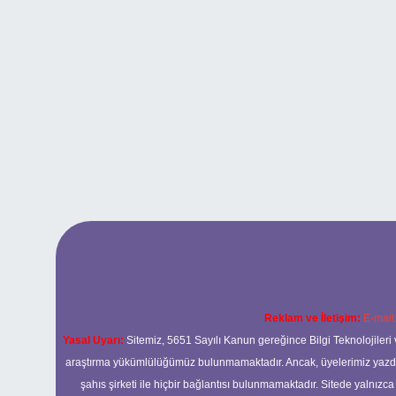
Reklam ve İletişim:
E-mail
Yasal Uyarı:
Sitemiz, 5651 Sayılı Kanun gereğince Bilgi Teknolojileri 
araştırma yükümlülüğümüz bulunmamaktadır. Ancak, üyelerimiz yazdıkla
şahıs şirketi ile hiçbir bağlantısı bulunmamaktadır. Sitede yalnızc