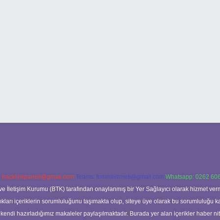
:
backlinkpaneli@gmail.com
Teams:
forumhizmeti@gmail.com
Whatsapp: 0262 606
ve İletişim Kurumu (BTK) tarafından onaylanmış bir Yer Sağlayıcı olarak hizmet verm
rı içeriklerin sorumluluğunu taşımakta olup, siteye üye olarak bu sorumluluğu kabul
a kendi hazırladığımız makaleler paylaşılmaktadır. Burada yer alan içerikler haber 