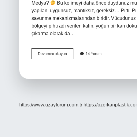
Medya?
Bu kelimeyi daha önce duydunuz m
yapılan, uygunsuz, mantıksız, gereksiz… Pırtıl P
savunma mekanizmalarından biridir. Vücudunuz b
bölgeyi pıhtı adı verilen kalın, yoğun bir kan do
çıkarma olarak da…
Pırtmak
Devamını okuyun
14 Yorum
Ne
Demek
https://www.uzayforum.com.tr
https://ozerkanplastik.co