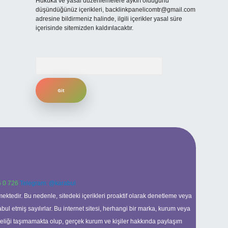
Hukuka ve yasal düzenlemelere aykırı olduğunu
düşündüğünüz içerikleri,
backlinkpanelicomtr@gmail.com
adresine bildirmeniz halinde, ilgili içerikler yasal süre
içerisinde sitemizden kaldırılacaktır.
Arama
 0 726
Telegram: @karabul
ektedir. Bu nedenle, sitedeki içerikleri proaktif olarak denetleme veya
 etmiş sayılırlar. Bu internet sitesi, herhangi bir marka, kurum veya
niteliği taşımamakta olup, gerçek kurum ve kişiler hakkında paylaşım