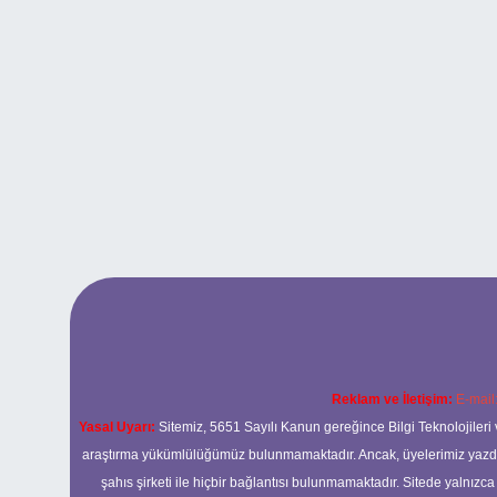
Reklam ve İletişim:
E-mail
Yasal Uyarı:
Sitemiz, 5651 Sayılı Kanun gereğince Bilgi Teknolojileri 
araştırma yükümlülüğümüz bulunmamaktadır. Ancak, üyelerimiz yazdıkla
şahıs şirketi ile hiçbir bağlantısı bulunmamaktadır. Sitede yalnızc