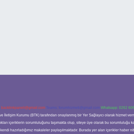
:
backlinkpaneli@gmail.com
Teams:
forumhizmeti@gmail.com
Whatsapp: 0262 606
ve İletişim Kurumu (BTK) tarafından onaylanmış bir Yer Sağlayıcı olarak hizmet verm
rı içeriklerin sorumluluğunu taşımakta olup, siteye üye olarak bu sorumluluğu kabul
a kendi hazırladığımız makaleler paylaşılmaktadır. Burada yer alan içerikler haber 