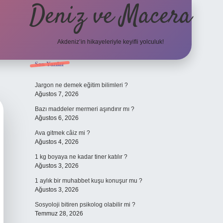
Deniz ve Macera
Akdeniz’in hikayeleriyle keyifli yolculuk!
Sidebar
Son Yazılar
elexbet güncel
Jargon ne demek eğitim bilimleri ?
Ağustos 7, 2026
Bazı maddeler mermeri aşındırır mı ?
Ağustos 6, 2026
Ava gitmek câiz mi ?
Ağustos 4, 2026
1 kg boyaya ne kadar tiner katılır ?
Ağustos 3, 2026
1 aylık bir muhabbet kuşu konuşur mu ?
Ağustos 3, 2026
Sosyoloji bitiren psikolog olabilir mi ?
Temmuz 28, 2026