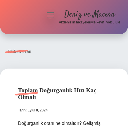
Deniz ve Macera
menüyü
aç
Akdeniz’in hikayeleriyle keyifli yolculuk!
Anasayfa
Gizlilik Politikası
Etiket:
oran
Yasal Uyarı
Hakkımızda
Toplam Doğurganlık Hızı Kaç
Olmalı
Tarih: Eylül 8, 2024
Doğurganlık oranı ne olmalıdır? Gelişmiş