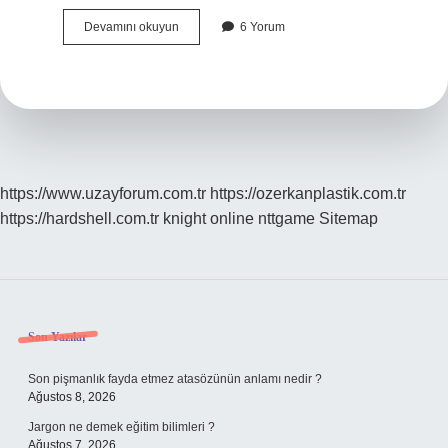
Toplam
Devamını okuyun
6 Yorum
Doğurganlık
Hızı
Kaç
Olmalı
https://www.uzayforum.com.tr
https://ozerkanplastik.com.tr
https://hardshell.com.tr
knight online
nttgame
Sitemap
Sidebar
Son Yazılar
Son pişmanlık fayda etmez atasözünün anlamı nedir ?
Ağustos 8, 2026
Jargon ne demek eğitim bilimleri ?
Ağustos 7, 2026