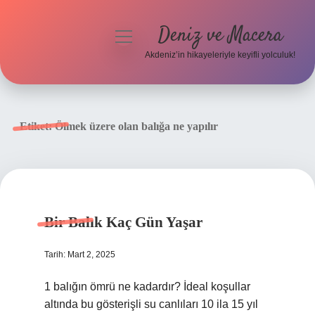
Deniz ve Macera
menüyü
aç
Akdeniz’in hikayeleriyle keyifli yolculuk!
Anasayfa
Gizlilik Politikası
Etiket:
Ölmek üzere olan balığa ne yapılır
Yasal Uyarı
Hakkımızda
Bir Balık Kaç Gün Yaşar
Tarih: Mart 2, 2025
1 balığın ömrü ne kadardır? İdeal koşullar
altında bu gösterişli su canlıları 10 ila 15 yıl