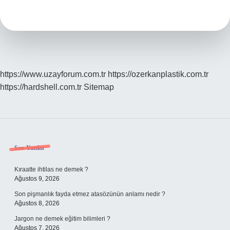
Kaç
Gün
Yaşar
https://www.uzayforum.com.tr
https://ozerkanplastik.com.tr
https://hardshell.com.tr
Sitemap
Sidebar
Son Yazılar
Kıraatte ihtilas ne demek ?
Ağustos 9, 2026
Son pişmanlık fayda etmez atasözünün anlamı nedir ?
Ağustos 8, 2026
Jargon ne demek eğitim bilimleri ?
Ağustos 7, 2026