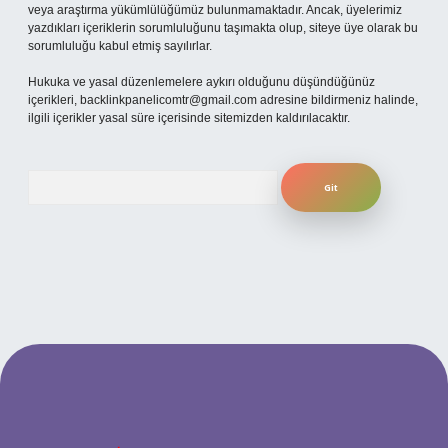
veya araştırma yükümlülüğümüz bulunmamaktadır. Ancak, üyelerimiz
yazdıkları içeriklerin sorumluluğunu taşımakta olup, siteye üye olarak bu
sorumluluğu kabul etmiş sayılırlar.
Hukuka ve yasal düzenlemelere aykırı olduğunu düşündüğünüz
içerikleri,
backlinkpanelicomtr@gmail.com
adresine bildirmeniz halinde,
ilgili içerikler yasal süre içerisinde sitemizden kaldırılacaktır.
Arama
güncel giriş
betexper bahis