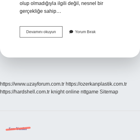
olup olmadığıyla ilgili değil, nesnel bir
gerçekliğe sahip…
Tümeller
Devamını okuyun
Yorum Bırak
Problemi
Nominalizm
Nedir
https://www.uzayforum.com.tr
https://ozerkanplastik.com.tr
https://hardshell.com.tr
knight online
nttgame
Sitemap
Sidebar
Son Yazılar