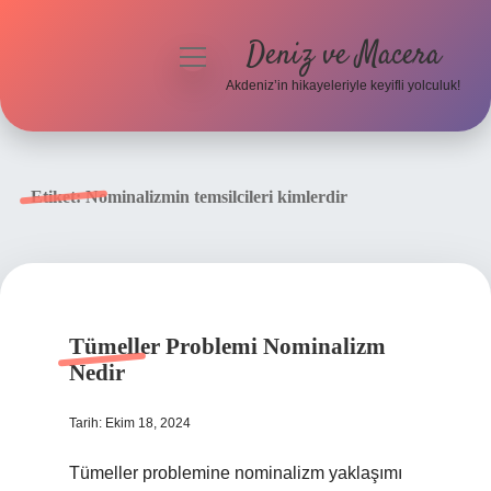
Deniz ve Macera
menüyü
aç
Akdeniz’in hikayeleriyle keyifli yolculuk!
Anasayfa
Gizlilik Politikası
Etiket:
Nominalizmin temsilcileri kimlerdir
Yasal Uyarı
Hakkımızda
Tümeller Problemi Nominalizm
Nedir
Tarih: Ekim 18, 2024
Tümeller problemine nominalizm yaklaşımı