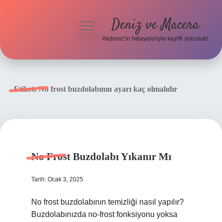
Deniz ve Macera
menüyü
aç
Akdeniz’in hikayeleriyle keyifli yolculuk!
Anasayfa
Gizlilik Politikası
Etiket:
No frost buzdolabının ayarı kaç olmalıdır
Yasal Uyarı
Hakkımızda
No Frost Buzdolabı Yıkanır Mı
Tarih: Ocak 3, 2025
No frost buzdolabının temizliği nasıl yapılır?
Buzdolabınızda no-frost fonksiyonu yoksa