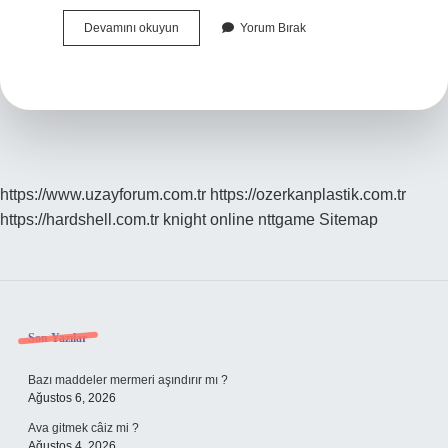
No
Devamını okuyun
Yorum Bırak
Frost
Buzdolabı
Yıkanır
Mı
https://www.uzayforum.com.tr
https://ozerkanplastik.com.tr
https://hardshell.com.tr
knight online
nttgame
Sitemap
Sidebar
Son Yazılar
Bazı maddeler mermeri aşındırır mı ?
Ağustos 6, 2026
Ava gitmek câiz mi ?
Ağustos 4, 2026