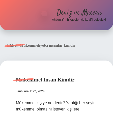
Deniz ve Macera
menüyü
aç
Akdeniz’in hikayeleriyle keyifli yolculuk!
Anasayfa
Gizlilik Politikası
Etiket:
Mükemmeliyetçi insanlar kimdir
Yasal Uyarı
Hakkımızda
Mükemmel Insan Kimdir
Tarih: Aralık 22, 2024
Mükemmel kişiye ne denir? Yaptığı her şeyin
mükemmel olmasını isteyen kişilere