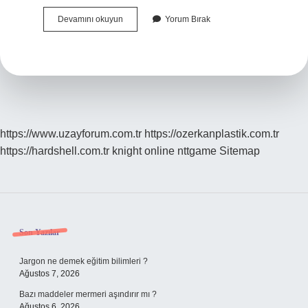
Mükemmel
Devamını okuyun
Yorum Bırak
Insan
Kimdir
https://www.uzayforum.com.tr
https://ozerkanplastik.com.tr
https://hardshell.com.tr
knight online
nttgame
Sitemap
Sidebar
Son Yazılar
Jargon ne demek eğitim bilimleri ?
Ağustos 7, 2026
Bazı maddeler mermeri aşındırır mı ?
Ağustos 6, 2026