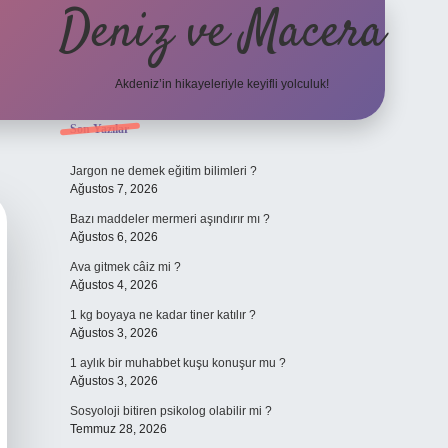
Deniz ve Macera
Akdeniz’in hikayeleriyle keyifli yolculuk!
Sidebar
Son Yazılar
elexbet güncel 
Jargon ne demek eğitim bilimleri ?
Ağustos 7, 2026
Bazı maddeler mermeri aşındırır mı ?
Ağustos 6, 2026
Ava gitmek câiz mi ?
Ağustos 4, 2026
1 kg boyaya ne kadar tiner katılır ?
Ağustos 3, 2026
1 aylık bir muhabbet kuşu konuşur mu ?
Ağustos 3, 2026
Sosyoloji bitiren psikolog olabilir mi ?
Temmuz 28, 2026