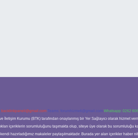
:
backlinkpaneli@gmail.com
Teams:
forumhizmeti@gmail.com
Whatsapp: 0262 606
ve İletişim Kurumu (BTK) tarafından onaylanmış bir Yer Sağlayıcı olarak hizmet verm
rı içeriklerin sorumluluğunu taşımakta olup, siteye üye olarak bu sorumluluğu kabul
a kendi hazırladığımız makaleler paylaşılmaktadır. Burada yer alan içerikler haber 