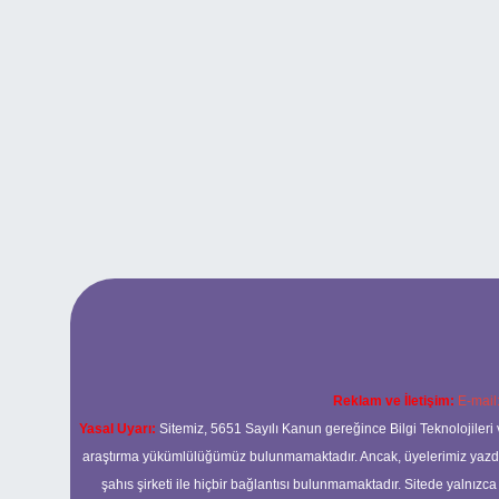
Reklam ve İletişim:
E-mail
Yasal Uyarı:
Sitemiz, 5651 Sayılı Kanun gereğince Bilgi Teknolojileri 
araştırma yükümlülüğümüz bulunmamaktadır. Ancak, üyelerimiz yazdıkla
şahıs şirketi ile hiçbir bağlantısı bulunmamaktadır. Sitede yalnızc