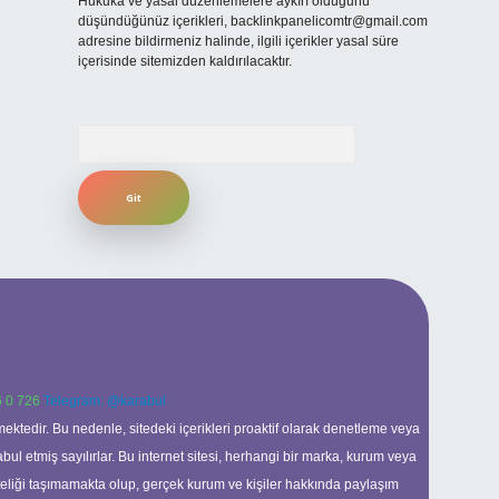
Hukuka ve yasal düzenlemelere aykırı olduğunu
düşündüğünüz içerikleri,
backlinkpanelicomtr@gmail.com
adresine bildirmeniz halinde, ilgili içerikler yasal süre
içerisinde sitemizden kaldırılacaktır.
Arama
 0 726
Telegram: @karabul
ektedir. Bu nedenle, sitedeki içerikleri proaktif olarak denetleme veya
 etmiş sayılırlar. Bu internet sitesi, herhangi bir marka, kurum veya
niteliği taşımamakta olup, gerçek kurum ve kişiler hakkında paylaşım