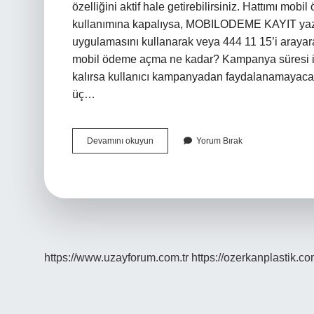
özelliğini aktif hale getirebilirsiniz. Hattımı mo
kullanımına kapalıysa, MOBILODEME KAYIT yazıp 
uygulamasını kullanarak veya 444 11 15’i arayar
mobil ödeme açma ne kadar? Kampanya süresi içe
kalırsa kullanıcı kampanyadan faydalanamayacakt
üç…
Hattımı
Devamını okuyun
Yorum Bırak
Mobil
Ödemeye
Nasıl
Açarım
Vodafone
https://www.uzayforum.com.tr
https://ozerkanplastik.co