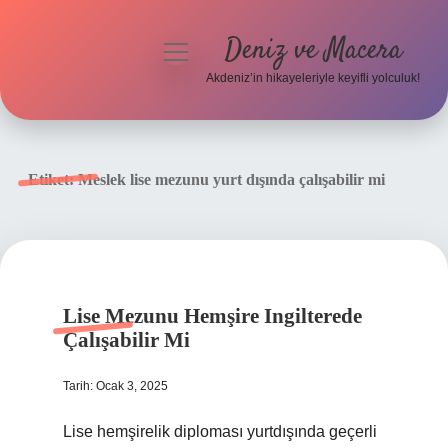
Deniz ve Macera
menüyü
aç
Akdeniz’in hikayeleriyle keyifli yolculuk!
Anasayfa
Gizlilik Politikası
Etiket:
Meslek lise mezunu yurt dışında çalışabilir mi
Yasal Uyarı
Hakkımızda
Lise Mezunu Hemşire Ingilterede
Çalışabilir Mi
Tarih: Ocak 3, 2025
Lise hemşirelik diploması yurtdışında geçerli