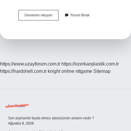
Lise
Devamını okuyun
Yorum Bırak
Mezunu
Hemşire
Ingilterede
Çalışabilir
Mi
https://www.uzayforum.com.tr
https://ozerkanplastik.com.tr
https://hardshell.com.tr
knight online
nttgame
Sitemap
Sidebar
Son Yazılar
Son pişmanlık fayda etmez atasözünün anlamı nedir ?
Ağustos 8, 2026