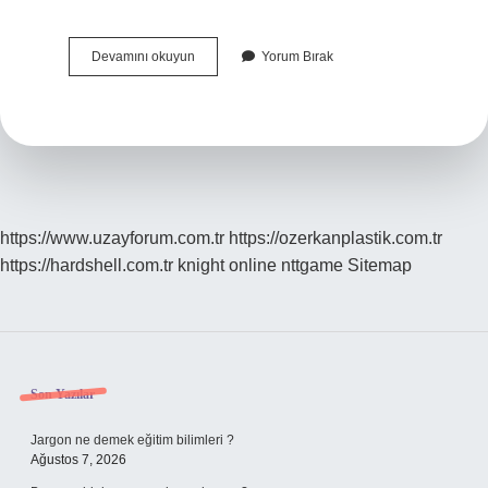
Ad
Devamını okuyun
Yorum Bırak
Aktarması
Ne
Demek
Ve
Örnekleri
https://www.uzayforum.com.tr
https://ozerkanplastik.com.tr
https://hardshell.com.tr
knight online
nttgame
Sitemap
Sidebar
Son Yazılar
Jargon ne demek eğitim bilimleri ?
Ağustos 7, 2026