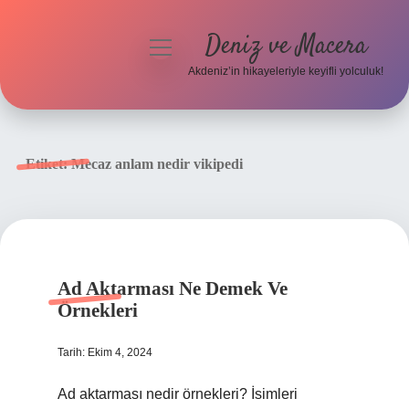
Deniz ve Macera
menüyü
aç
Akdeniz’in hikayeleriyle keyifli yolculuk!
Anasayfa
Gizlilik Politikası
Etiket:
Mecaz anlam nedir vikipedi
Yasal Uyarı
Hakkımızda
Ad Aktarması Ne Demek Ve
Örnekleri
Tarih: Ekim 4, 2024
Ad aktarması nedir örnekleri? İsimleri