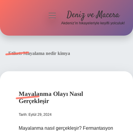
Deniz ve Macera
menüyü
aç
Akdeniz’in hikayeleriyle keyifli yolculuk!
Anasayfa
Gizlilik Politikası
Etiket:
Mayalama nedir kimya
Yasal Uyarı
Hakkımızda
Mayalanma Olayı Nasıl
Gerçekleşir
Tarih: Eylül 29, 2024
Mayalanma nasıl gerçekleşir? Fermantasyon