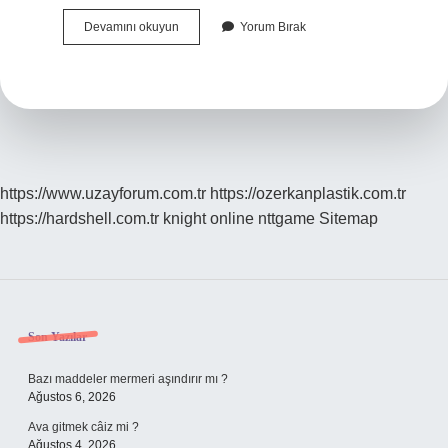
Mayalanma
Devamını okuyun
Yorum Bırak
Olayı
Nasıl
Gerçekleşir
https://www.uzayforum.com.tr
https://ozerkanplastik.com.tr
https://hardshell.com.tr
knight online
nttgame
Sitemap
Sidebar
Son Yazılar
Bazı maddeler mermeri aşındırır mı ?
Ağustos 6, 2026
Ava gitmek câiz mi ?
Ağustos 4, 2026