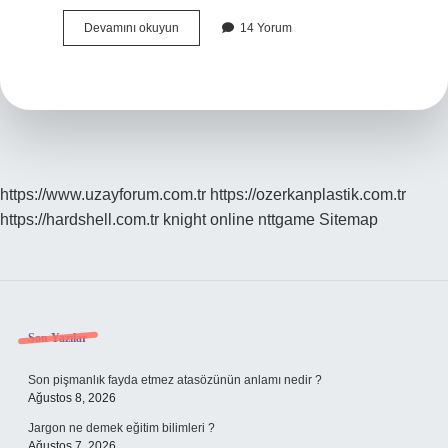
Pırtmak
Devamını okuyun
14 Yorum
Ne
Demek
https://www.uzayforum.com.tr
https://ozerkanplastik.com.tr
https://hardshell.com.tr
knight online
nttgame
Sitemap
Sidebar
Son Yazılar
Son pişmanlık fayda etmez atasözünün anlamı nedir ?
Ağustos 8, 2026
Jargon ne demek eğitim bilimleri ?
Ağustos 7, 2026