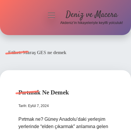
Deniz ve Macera
menüyü
aç
Akdeniz’in hikayeleriyle keyifli yolculuk!
Anasayfa
Gizlilik Politikası
Etiket:
Maraş GES ne demek
Yasal Uyarı
Hakkımızda
Pırtmak Ne Demek
Tarih: Eylül 7, 2024
Pırtmak ne? Güney Anadolu’daki yerleşim
yerlerinde “elden çıkarmak” anlamına gelen