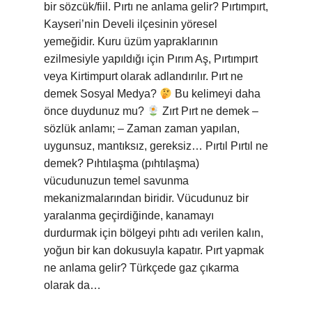
bir sözcük/fiil. Pırtı ne anlama gelir? Pırtımpırt,
Kayseri’nin Develi ilçesinin yöresel
yemeğidir. Kuru üzüm yapraklarının
ezilmesiyle yapıldığı için Pırım Aş, Pırtımpırt
veya Kirtimpurt olarak adlandırılır. Pırt ne
demek Sosyal Medya?
Bu kelimeyi daha
önce duydunuz mu?
Zırt Pırt ne demek –
sözlük anlamı; – Zaman zaman yapılan,
uygunsuz, mantıksız, gereksiz… Pırtıl Pırtıl ne
demek? Pıhtılaşma (pıhtılaşma)
vücudunuzun temel savunma
mekanizmalarından biridir. Vücudunuz bir
yaralanma geçirdiğinde, kanamayı
durdurmak için bölgeyi pıhtı adı verilen kalın,
yoğun bir kan dokusuyla kapatır. Pırt yapmak
ne anlama gelir? Türkçede gaz çıkarma
olarak da…