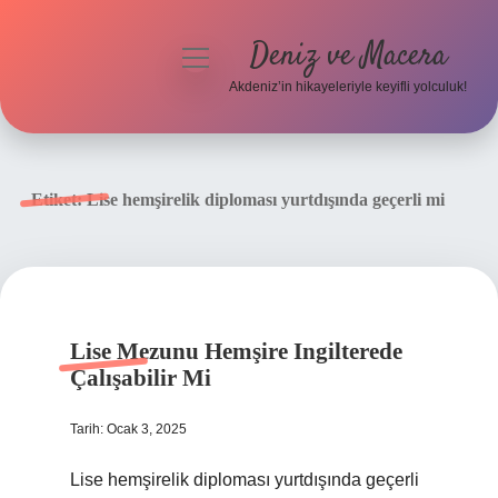
Deniz ve Macera
menüyü
aç
Akdeniz’in hikayeleriyle keyifli yolculuk!
Anasayfa
Gizlilik Politikası
Etiket:
Lise hemşirelik diploması yurtdışında geçerli mi
Yasal Uyarı
Hakkımızda
Lise Mezunu Hemşire Ingilterede
Çalışabilir Mi
Tarih: Ocak 3, 2025
Lise hemşirelik diploması yurtdışında geçerli