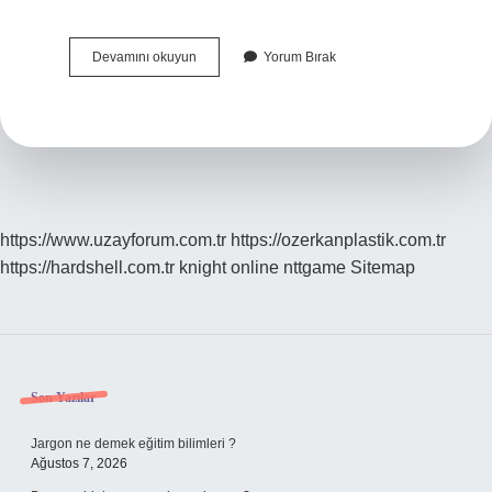
Lise
Devamını okuyun
Yorum Bırak
Mezunu
Hemşire
Ingilterede
Çalışabilir
Mi
https://www.uzayforum.com.tr
https://ozerkanplastik.com.tr
https://hardshell.com.tr
knight online
nttgame
Sitemap
Sidebar
Son Yazılar
Jargon ne demek eğitim bilimleri ?
Ağustos 7, 2026