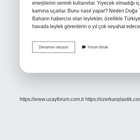
enerjilerini verimli kullanırlar. Yiyecek olmadığı
karnına uçarlar. Bunu nasıl yapar? Neden Doğa T
Baharın habercisi olan leylekler, özellikle Türkiy
havada leylek görenlerin o yıl çok seyahat edece
Leylekler
Devamını okuyun
Yorum Bırak
Neden
Erken
Göç
Etti
https://www.uzayforum.com.tr
https://ozerkanplastik.co