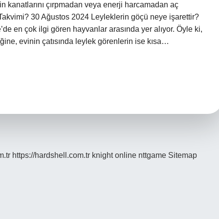
 için kanatlarını çırpmadan veya enerji harcamadan aç
akvimi? 30 Ağustos 2024 Leyleklerin göçü neye işarettir?
e’de en çok ilgi gören hayvanlar arasında yer alıyor. Öyle ki,
ğine, evinin çatısında leylek görenlerin ise kısa…
m.tr
https://hardshell.com.tr
knight online
nttgame
Sitemap