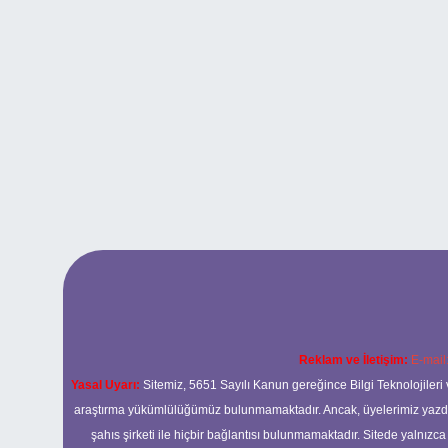
Reklam ve İletişim:
E-mail
Yasal Uyarı:
Sitemiz, 5651 Sayılı Kanun gereğince Bilgi Teknolojileri 
araştırma yükümlülüğümüz bulunmamaktadır. Ancak, üyelerimiz yazdıkla
şahıs şirketi ile hiçbir bağlantısı bulunmamaktadır. Sitede yalnızc