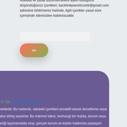
Hukuka ve yasal düzenlemelere aykırı olduğunu
düşündüğünüz içerikleri,
backlinkpanelicomtr@gmail.com
adresine bildirmeniz halinde, ilgili içerikler yasal süre
içerisinde sitemizden kaldırılacaktır.
Arama
 0 726
Telegram: @karabul
ektedir. Bu nedenle, sitedeki içerikleri proaktif olarak denetleme veya
 etmiş sayılırlar. Bu internet sitesi, herhangi bir marka, kurum veya
niteliği taşımamakta olup, gerçek kurum ve kişiler hakkında paylaşım