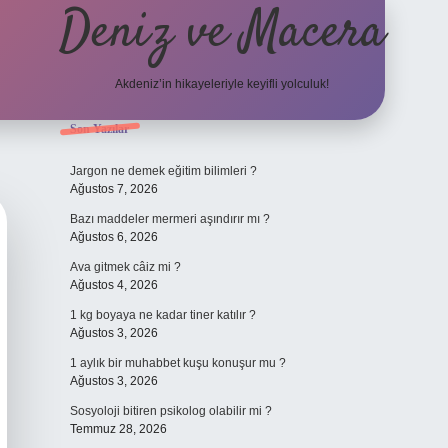
Deniz ve Macera
Akdeniz’in hikayeleriyle keyifli yolculuk!
Sidebar
Son Yazılar
elexbet güncel
Jargon ne demek eğitim bilimleri ?
Ağustos 7, 2026
Bazı maddeler mermeri aşındırır mı ?
Ağustos 6, 2026
Ava gitmek câiz mi ?
Ağustos 4, 2026
1 kg boyaya ne kadar tiner katılır ?
Ağustos 3, 2026
1 aylık bir muhabbet kuşu konuşur mu ?
Ağustos 3, 2026
Sosyoloji bitiren psikolog olabilir mi ?
Temmuz 28, 2026