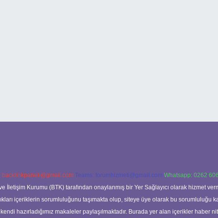
:
backlinkpaneli@gmail.com
Teams:
forumhizmeti@gmail.com
Whatsapp: 0262 606
ve İletişim Kurumu (BTK) tarafından onaylanmış bir Yer Sağlayıcı olarak hizmet verm
rı içeriklerin sorumluluğunu taşımakta olup, siteye üye olarak bu sorumluluğu kabul
a kendi hazırladığımız makaleler paylaşılmaktadır. Burada yer alan içerikler haber 