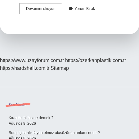
Mecaz
Devamını okuyun
Yorum Bırak
Anlam
Ne
Olur
https://www.uzayforum.com.tr
https://ozerkanplastik.com.tr
https://hardshell.com.tr
Sitemap
Sidebar
Son Yazılar
Kıraatte ihtilas ne demek ?
Ağustos 9, 2026
Son pişmanlık fayda etmez atasözünün anlamı nedir ?
Ağustos 8, 2026