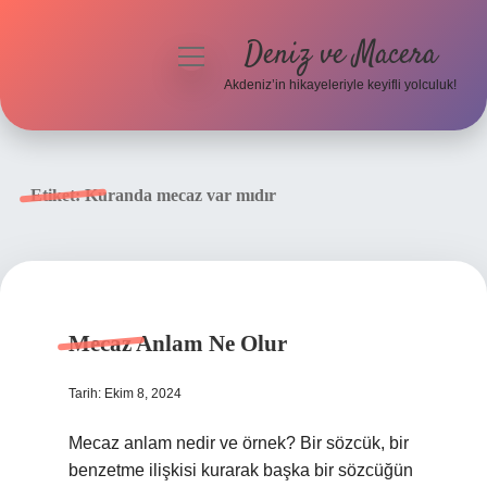
Deniz ve Macera
menüyü
aç
Akdeniz’in hikayeleriyle keyifli yolculuk!
Anasayfa
Gizlilik Politikası
Etiket:
Kuranda mecaz var mıdır
Yasal Uyarı
Hakkımızda
Mecaz Anlam Ne Olur
Tarih: Ekim 8, 2024
Mecaz anlam nedir ve örnek? Bir sözcük, bir
benzetme ilişkisi kurarak başka bir sözcüğün