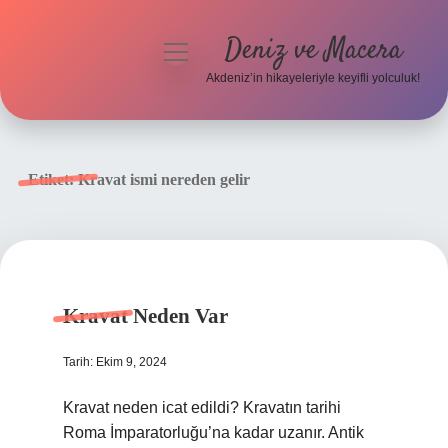
Deniz ve Macera
menüyü
aç
Akdeniz’in hikayeleriyle keyifli yolculuk!
Anasayfa
Gizlilik Politikası
Etiket:
Kravat ismi nereden gelir
Yasal Uyarı
Hakkımızda
Kravat Neden Var
Tarih: Ekim 9, 2024
Kravat neden icat edildi? Kravatın tarihi
Roma İmparatorluğu’na kadar uzanır. Antik