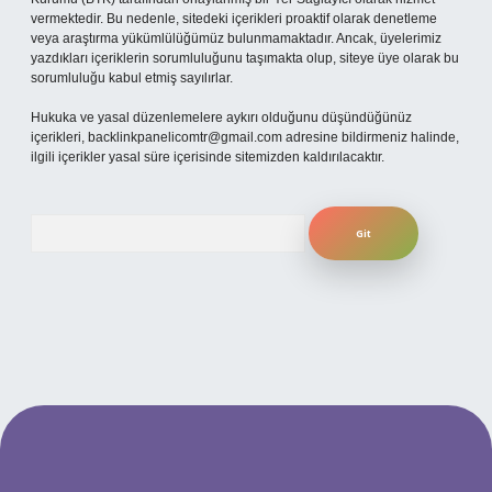
vermektedir. Bu nedenle, sitedeki içerikleri proaktif olarak denetleme
veya araştırma yükümlülüğümüz bulunmamaktadır. Ancak, üyelerimiz
yazdıkları içeriklerin sorumluluğunu taşımakta olup, siteye üye olarak bu
sorumluluğu kabul etmiş sayılırlar.
Hukuka ve yasal düzenlemelere aykırı olduğunu düşündüğünüz
içerikleri,
backlinkpanelicomtr@gmail.com
adresine bildirmeniz halinde,
ilgili içerikler yasal süre içerisinde sitemizden kaldırılacaktır.
Arama
güncel giriş
betexper bahis