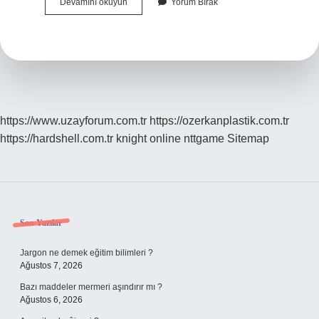
Kravat
Devamını okuyun
Yorum Bırak
Neden
Var
https://www.uzayforum.com.tr
https://ozerkanplastik.com.tr
https://hardshell.com.tr
knight online
nttgame
Sitemap
Sidebar
Son Yazılar
Jargon ne demek eğitim bilimleri ?
Ağustos 7, 2026
Bazı maddeler mermeri aşındırır mı ?
Ağustos 6, 2026