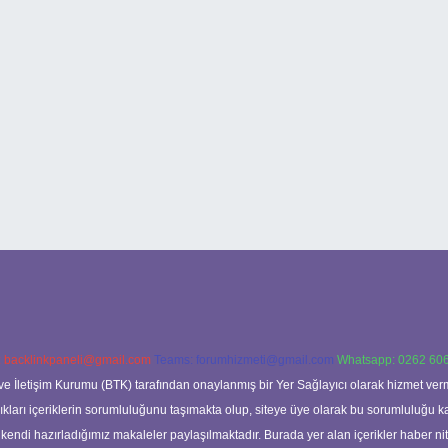
:
backlinkpaneli@gmail.com
Teams:
forumhizmeti@gmail.com
Whatsapp: 0262 606
ve İletişim Kurumu (BTK) tarafından onaylanmış bir Yer Sağlayıcı olarak hizmet verm
rı içeriklerin sorumluluğunu taşımakta olup, siteye üye olarak bu sorumluluğu kabul
a kendi hazırladığımız makaleler paylaşılmaktadır. Burada yer alan içerikler haber 