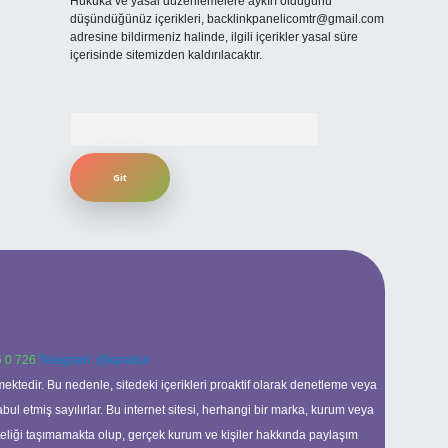
Hukuka ve yasal düzenlemelere aykırı olduğunu
düşündüğünüz içerikleri,
backlinkpanelicomtr@gmail.com
adresine bildirmeniz halinde, ilgili içerikler yasal süre
içerisinde sitemizden kaldırılacaktır.
Arama
 0 726
Telegram: @karabul
ektedir. Bu nedenle, sitedeki içerikleri proaktif olarak denetleme veya
 etmiş sayılırlar. Bu internet sitesi, herhangi bir marka, kurum veya
niteliği taşımamakta olup, gerçek kurum ve kişiler hakkında paylaşım