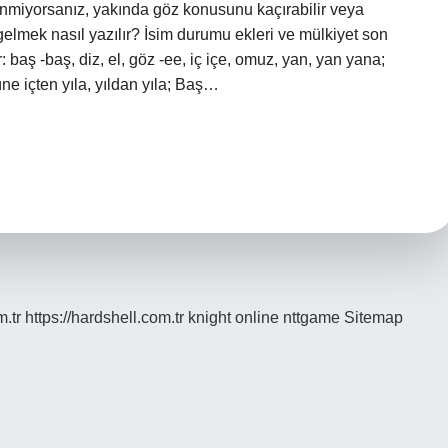
lenmiyorsanız, yakında göz konusunu kaçırabilir veya
e gelmek nasıl yazılır? İsim durumu ekleri ve mülkiyet son
 baş -baş, diz, el, göz -ee, iç içe, omuz, yan, yan yana;
e içten yıla, yıldan yıla; Baş…
m.tr
https://hardshell.com.tr
knight online
nttgame
Sitemap