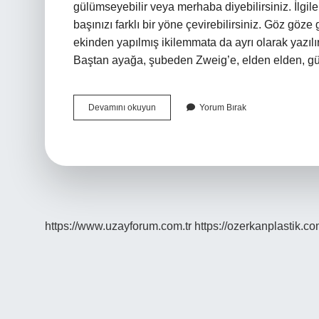
gülümseyebilir veya merhaba diyebilirsiniz. İlgi
başınızı farklı bir yöne çevirebilirsiniz. Göz göz
ekinden yapılmış ikilemmata da ayrı olarak yazılır:
Baştan ayağa, şubeden Zweig’e, elden elden, gün
Göz
Devamını okuyun
Yorum Bırak
Göze
Gelmek
Deyimi
Ne
Anlama
Gelir
https://www.uzayforum.com.tr
https://ozerkanplastik.co