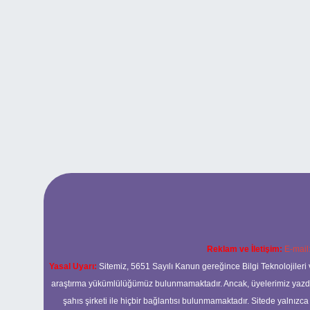
Reklam ve İletişim:
E-mail
Yasal Uyarı:
Sitemiz, 5651 Sayılı Kanun gereğince Bilgi Teknolojileri 
araştırma yükümlülüğümüz bulunmamaktadır. Ancak, üyelerimiz yazdıkla
şahıs şirketi ile hiçbir bağlantısı bulunmamaktadır. Sitede yalnızc