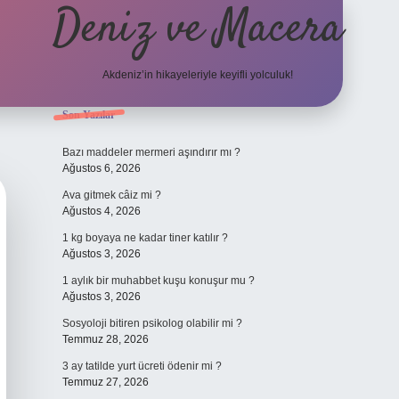
Deniz ve Macera
Akdeniz’in hikayeleriyle keyifli yolculuk!
Sidebar
Son Yazılar
elexbet güncel
Bazı maddeler mermeri aşındırır mı ?
Ağustos 6, 2026
Ava gitmek câiz mi ?
Ağustos 4, 2026
1 kg boyaya ne kadar tiner katılır ?
Ağustos 3, 2026
1 aylık bir muhabbet kuşu konuşur mu ?
Ağustos 3, 2026
Sosyoloji bitiren psikolog olabilir mi ?
Temmuz 28, 2026
3 ay tatilde yurt ücreti ödenir mi ?
Temmuz 27, 2026