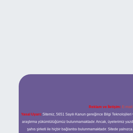
Reklam ve İletişim:
E-mail
Yasal Uyarı:
Sitemiz, 5651 Sayılı Kanun gereğince Bilgi Teknolojileri 
araştırma yükümlülüğümüz bulunmamaktadır. Ancak, üyelerimiz yazdıkla
şahıs şirketi ile hiçbir bağlantısı bulunmamaktadır. Sitede yalnızc