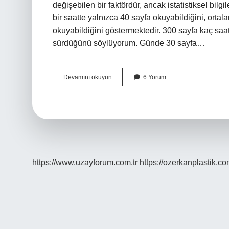
değişebilen bir faktördür, ancak istatistiksel bilgil
bir saatte yalnızca 40 sayfa okuyabildiğini, ortal
okuyabildiğini göstermektedir. 300 sayfa kaç sa
sürdüğünü söylüyorum. Günde 30 sayfa…
160
Devamını okuyun
6 Yorum
Sayfalık
Kitap
Kaç
Saatte
Okunur
https://www.uzayforum.com.tr
https://ozerkanplastik.co