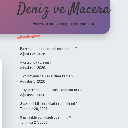
Deniz ve Macera
Akdeniz’in hikayeleriyle keyifli yolculuk!
Sidebar
Son Yazılar
elexbet güncel
Bazı maddeler mermeri aşındırır mı ?
Ağustos 6, 2026
Ava gitmek câiz mi ?
Ağustos 4, 2026
1 kg boyaya ne kadar tiner katılır ?
Ağustos 3, 2026
1 aylık bir muhabbet kuşu konuşur mu ?
Ağustos 3, 2026
Sosyoloji bitiren psikolog olabilir mi ?
Temmuz 28, 2026
3 ay tatilde yurt ücreti ödenir mi ?
Temmuz 27, 2026