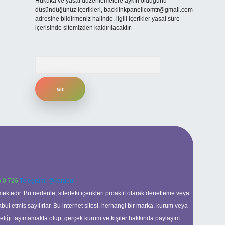
Hukuka ve yasal düzenlemelere aykırı olduğunu
düşündüğünüz içerikleri,
backlinkpanelicomtr@gmail.com
adresine bildirmeniz halinde, ilgili içerikler yasal süre
içerisinde sitemizden kaldırılacaktır.
Arama
 0 726
Telegram: @karabul
ektedir. Bu nedenle, sitedeki içerikleri proaktif olarak denetleme veya
 etmiş sayılırlar. Bu internet sitesi, herhangi bir marka, kurum veya
niteliği taşımamakta olup, gerçek kurum ve kişiler hakkında paylaşım