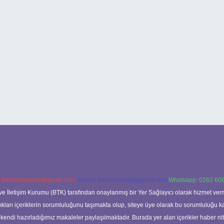
:
backlinkpaneli@gmail.com
Teams:
forumhizmeti@gmail.com
Whatsapp: 0262 606
ve İletişim Kurumu (BTK) tarafından onaylanmış bir Yer Sağlayıcı olarak hizmet verm
rı içeriklerin sorumluluğunu taşımakta olup, siteye üye olarak bu sorumluluğu kabul
a kendi hazırladığımız makaleler paylaşılmaktadır. Burada yer alan içerikler haber 