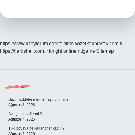
Nasıl
Kısaltılır
https://www.uzayforum.com.tr
https://ozerkanplastik.com.tr
https://hardshell.com.tr
knight online
nttgame
Sitemap
Sidebar
Son Yazılar
Bazı maddeler mermeri aşındırır mı ?
Ağustos 6, 2026
Ava gitmek câiz mi ?
Ağustos 4, 2026
1 kg boyaya ne kadar tiner katılır ?
Ağustos 3, 2026