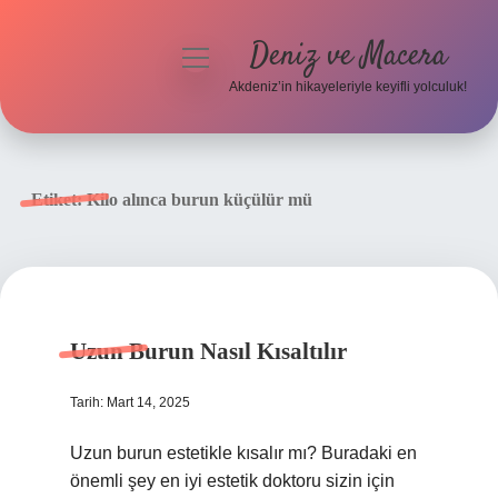
Deniz ve Macera
menüyü
aç
Akdeniz’in hikayeleriyle keyifli yolculuk!
Anasayfa
Gizlilik Politikası
Etiket:
Kilo alınca burun küçülür mü
Yasal Uyarı
Hakkımızda
Uzun Burun Nasıl Kısaltılır
Tarih: Mart 14, 2025
Uzun burun estetikle kısalır mı? Buradaki en
önemli şey en iyi estetik doktoru sizin için