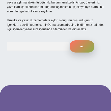
veya araştırma yükümlülüğümüz bulunmamaktadır. Ancak, üyelerimiz
yazdıkları içeriklerin sorumluluğunu taşımakta olup, siteye üye olarak bu
sorumluluğu kabul etmiş sayılırlar.
Hukuka ve yasal düzenlemelere aykırı olduğunu düşündüğünüz
içerikleri,
backlinkpanelicomtr@gmail.com
adresine bildirmeniz halinde,
ilgili içerikler yasal süre içerisinde sitemizden kaldırılacaktır.
Arama
t güncel giriş
betexper bahis