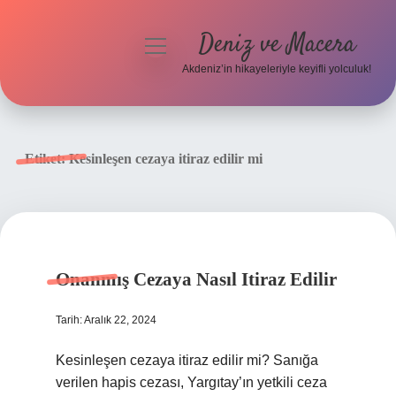
Deniz ve Macera
menüyü
aç
Akdeniz’in hikayeleriyle keyifli yolculuk!
Anasayfa
Gizlilik Politikası
Etiket:
Kesinleşen cezaya itiraz edilir mi
Yasal Uyarı
Hakkımızda
Onanmış Cezaya Nasıl Itiraz Edilir
Tarih: Aralık 22, 2024
Kesinleşen cezaya itiraz edilir mi? Sanığa
verilen hapis cezası, Yargıtay’ın yetkili ceza