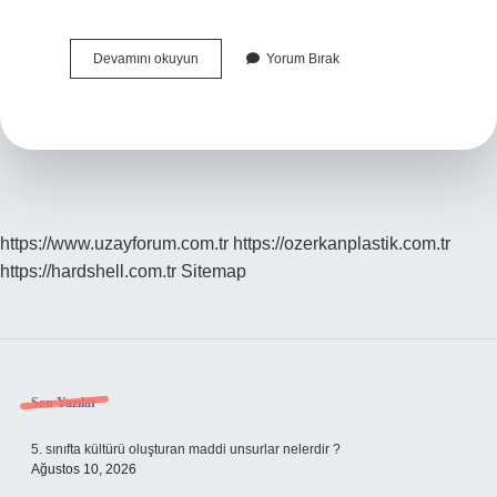
Onanmış
Devamını okuyun
Yorum Bırak
Cezaya
Nasıl
Itiraz
Edilir
https://www.uzayforum.com.tr
https://ozerkanplastik.com.tr
https://hardshell.com.tr
Sitemap
Sidebar
Son Yazılar
5. sınıfta kültürü oluşturan maddi unsurlar nelerdir ?
Ağustos 10, 2026