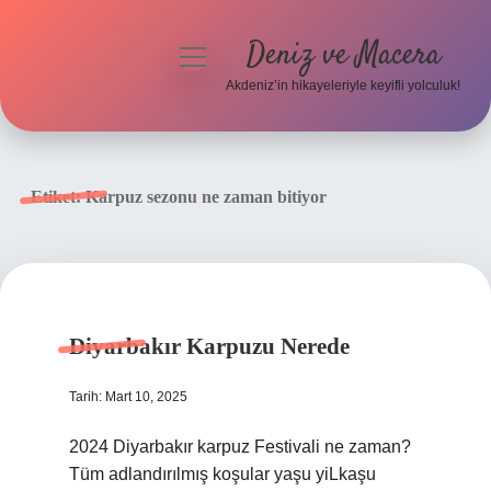
Deniz ve Macera
menüyü
aç
Akdeniz’in hikayeleriyle keyifli yolculuk!
Anasayfa
Gizlilik Politikası
Etiket:
Karpuz sezonu ne zaman bitiyor
Yasal Uyarı
Hakkımızda
Diyarbakır Karpuzu Nerede
Tarih: Mart 10, 2025
2024 Diyarbakır karpuz Festivali ne zaman?
Tüm adlandırılmış koşular yaşu yiLkaşu