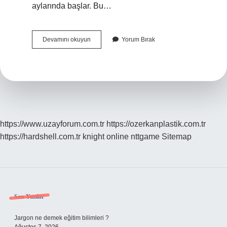
aylarında başlar. Bu…
Diyarbakır
Devamını okuyun
Yorum Bırak
Karpuzu
Nerede
https://www.uzayforum.com.tr
https://ozerkanplastik.com.tr
https://hardshell.com.tr
knight online
nttgame
Sitemap
Sidebar
Son Yazılar
Jargon ne demek eğitim bilimleri ?