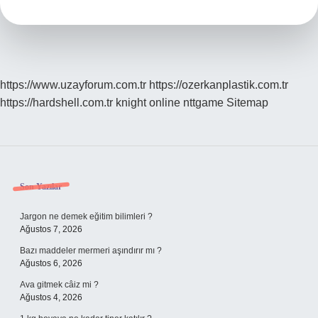
Riski
Var
Mı
https://www.uzayforum.com.tr
https://ozerkanplastik.com.tr
https://hardshell.com.tr
knight online
nttgame
Sitemap
Sidebar
Son Yazılar
Jargon ne demek eğitim bilimleri ?
Ağustos 7, 2026
Bazı maddeler mermeri aşındırır mı ?
Ağustos 6, 2026
Ava gitmek câiz mi ?
Ağustos 4, 2026