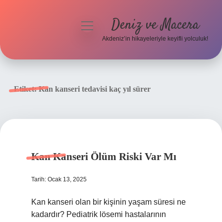
Deniz ve Macera
menüyü
aç
Akdeniz’in hikayeleriyle keyifli yolculuk!
Anasayfa
Gizlilik Politikası
Etiket:
Kan kanseri tedavisi kaç yıl sürer
Yasal Uyarı
Hakkımızda
Kan Kanseri Ölüm Riski Var Mı
Tarih: Ocak 13, 2025
Kan kanseri olan bir kişinin yaşam süresi ne
kadardır? Pediatrik lösemi hastalarının