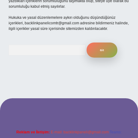
yazdıkları içeriklerin sorumluluğunu taşımakta olup, siteye üye olarak bu
sorumluluğu kabul etmiş sayılırlar.
Hukuka ve yasal düzenlemelere aykırı olduğunu düşündüğünüz
içerikleri,
backlinkpanelicomtr@gmail.com
adresine bildirmeniz halinde,
ilgili içerikler yasal süre içerisinde sitemizden kaldırılacaktır.
Arama
güncel giriş
betexper bahis
Reklam ve İletişim:
E-mail:
backlinkpaneli@gmail.com
Teams: