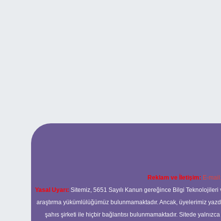
Reklam ve İletişim:
E-mail
Yasal Uyarı:
Sitemiz, 5651 Sayılı Kanun gereğince Bilgi Teknolojileri 
araştırma yükümlülüğümüz bulunmamaktadır. Ancak, üyelerimiz yazdıkla
şahıs şirketi ile hiçbir bağlantısı bulunmamaktadır. Sitede yalnızc