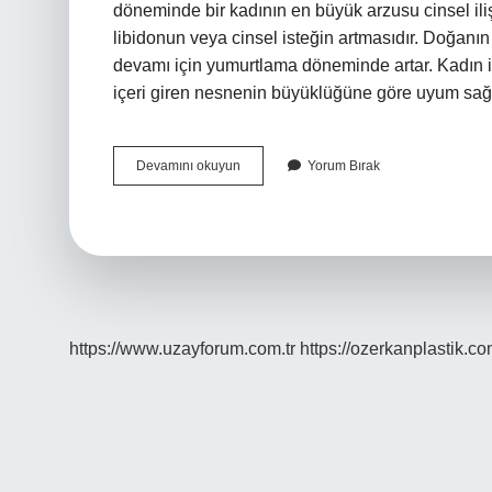
döneminde bir kadının en büyük arzusu cinsel il
libidonun veya cinsel isteğin artmasıdır. Doğanın
devamı için yumurtlama döneminde artar. Kadın il
içeri giren nesnenin büyüklüğüne göre uyum sağla
Kadınlar
Devamını okuyun
Yorum Bırak
Bosaldiktan
Sonra
Neden
Titrer
https://www.uzayforum.com.tr
https://ozerkanplastik.co