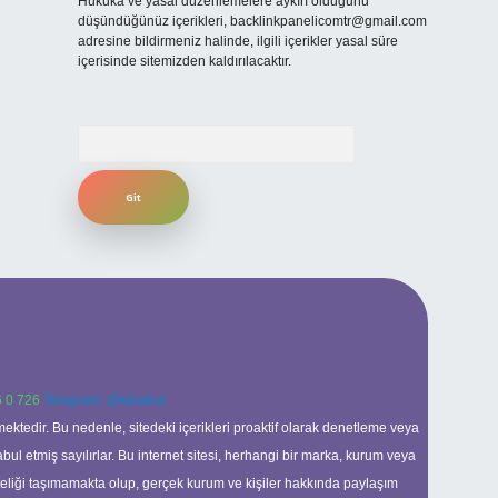
Hukuka ve yasal düzenlemelere aykırı olduğunu
düşündüğünüz içerikleri,
backlinkpanelicomtr@gmail.com
adresine bildirmeniz halinde, ilgili içerikler yasal süre
içerisinde sitemizden kaldırılacaktır.
Arama
 0 726
Telegram: @karabul
ektedir. Bu nedenle, sitedeki içerikleri proaktif olarak denetleme veya
 etmiş sayılırlar. Bu internet sitesi, herhangi bir marka, kurum veya
niteliği taşımamakta olup, gerçek kurum ve kişiler hakkında paylaşım