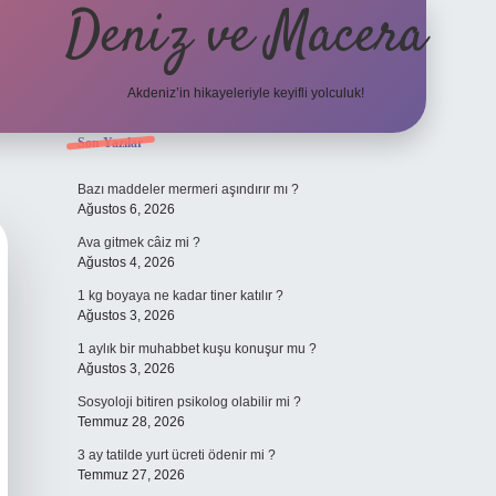
Deniz ve Macera
Akdeniz’in hikayeleriyle keyifli yolculuk!
Sidebar
Son Yazılar
elexbet güncel giriş
betexper bahis
Bazı maddeler mermeri aşındırır mı ?
Ağustos 6, 2026
Ava gitmek câiz mi ?
Ağustos 4, 2026
1 kg boyaya ne kadar tiner katılır ?
Ağustos 3, 2026
1 aylık bir muhabbet kuşu konuşur mu ?
Ağustos 3, 2026
Sosyoloji bitiren psikolog olabilir mi ?
Temmuz 28, 2026
3 ay tatilde yurt ücreti ödenir mi ?
Temmuz 27, 2026