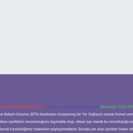
:
backlinkpaneli@gmail.com
Teams:
forumhizmeti@gmail.com
Whatsapp: 0262 606
ve İletişim Kurumu (BTK) tarafından onaylanmış bir Yer Sağlayıcı olarak hizmet verm
rı içeriklerin sorumluluğunu taşımakta olup, siteye üye olarak bu sorumluluğu kabul
a kendi hazırladığımız makaleler paylaşılmaktadır. Burada yer alan içerikler haber 