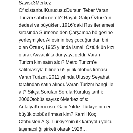
Sayısı:3Merkez
Ofis:İstanbulKurucusu:Dursun Teber Varan
Turizm sahibi nereli? Hayatı Galip Öztürk’ün
dedesi ve büyükleri, 1916’daki Rus ilerlemesi
sırasında Sürmene’den Çarşamba bölgesine
yerleşmişler. Ailesinin beş çocuğundan biri
olan Öztürk, 1965 yılında İsmail Öztürk’ün kızı
olarak Ayvacık’ta dünyaya geldi. Varan
Turizm kim satın aldı? Metro Turizm’e
satılmasıyla bilinen 65 yıllık otobüs firması
Varan Turizm, 2011 yılında Ulusoy Seyahat
tarafından satın alındı. Varan Turizm hangi ile
ait? Sıkça Sorulan SorularKuruluş tarihi:
2006Otobüs sayısı: 6Merkez ofis:
AntalyaKurucusu: Gani Yıldız Türkiye’nin en
büyük otobüs firması kim? Kamil Koç
Otobüsleri A.Ş. Türkiye’nin ilk karayolu yolcu
taşımacılığı şirketi olarak 1926…