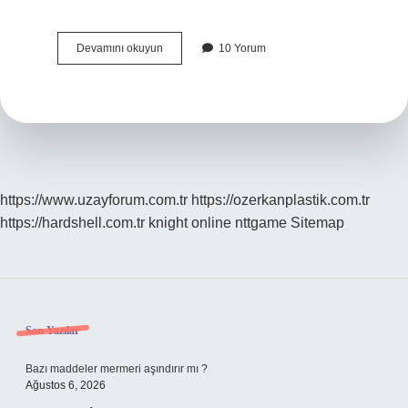
Dağıstanlı
Devamını okuyun
10 Yorum
Turizm
Kime
Ait
https://www.uzayforum.com.tr
https://ozerkanplastik.com.tr
https://hardshell.com.tr
knight online
nttgame
Sitemap
Sidebar
Son Yazılar
Bazı maddeler mermeri aşındırır mı ?
Ağustos 6, 2026