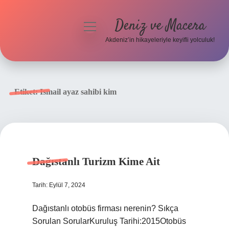
Deniz ve Macera
menüyü
aç
Akdeniz’in hikayeleriyle keyifli yolculuk!
Anasayfa
Gizlilik Politikası
Etiket:
Ismail ayaz sahibi kim
Yasal Uyarı
Hakkımızda
Dağıstanlı Turizm Kime Ait
Tarih: Eylül 7, 2024
Dağıstanlı otobüs firması nerenin? Sıkça
Sorulan SorularKuruluş Tarihi:2015Otobüs