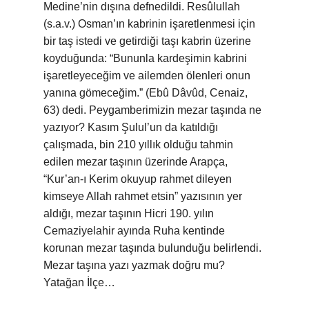
Medine’nin dışına defnedildi. Resûlullah
(s.a.v.) Osman’ın kabrinin işaretlenmesi için
bir taş istedi ve getirdiği taşı kabrin üzerine
koyduğunda: “Bununla kardeşimin kabrini
işaretleyeceğim ve ailemden ölenleri onun
yanına gömeceğim.” (Ebû Dâvûd, Cenaiz,
63) dedi. Peygamberimizin mezar taşında ne
yazıyor? Kasım Şulul’un da katıldığı
çalışmada, bin 210 yıllık olduğu tahmin
edilen mezar taşının üzerinde Arapça,
“Kur’an-ı Kerim okuyup rahmet dileyen
kimseye Allah rahmet etsin” yazısının yer
aldığı, mezar taşının Hicri 190. yılın
Cemaziyelahir ayında Ruha kentinde
korunan mezar taşında bulunduğu belirlendi.
Mezar taşına yazı yazmak doğru mu?
Yatağan İlçe…