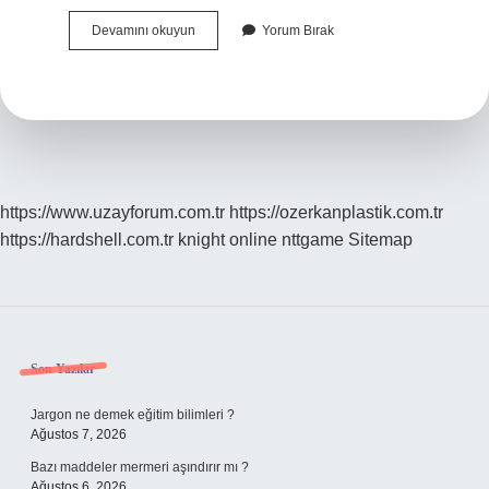
Islamda
Devamını okuyun
Yorum Bırak
Mezar
Tasina
Ne
Yazilir
https://www.uzayforum.com.tr
https://ozerkanplastik.com.tr
https://hardshell.com.tr
knight online
nttgame
Sitemap
Sidebar
Son Yazılar
Jargon ne demek eğitim bilimleri ?
Ağustos 7, 2026
Bazı maddeler mermeri aşındırır mı ?
Ağustos 6, 2026