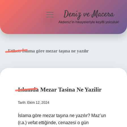
Deniz ve Macera
menüyü
aç
Akdeniz’in hikayeleriyle keyifli yolculuk!
Anasayfa
Gizlilik Politikası
Etiket:
İslama göre mezar taşına ne yazılır
Yasal Uyarı
Hakkımızda
Islamda Mezar Tasina Ne Yazilir
Tarih: Ekim 12, 2024
İslama göre mezar taşına ne yazılır? Maz’un
(r.a.) vefat ettiğinde, cenazesi o gün