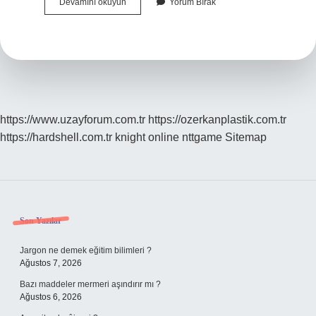
Hatay
Devamını okuyun
Yorum Bırak
Hangi
Şehre
Yakın
https://www.uzayforum.com.tr
https://ozerkanplastik.com.tr
https://hardshell.com.tr
knight online
nttgame
Sitemap
Sidebar
Son Yazılar
Jargon ne demek eğitim bilimleri ?
Ağustos 7, 2026
Bazı maddeler mermeri aşındırır mı ?
Ağustos 6, 2026