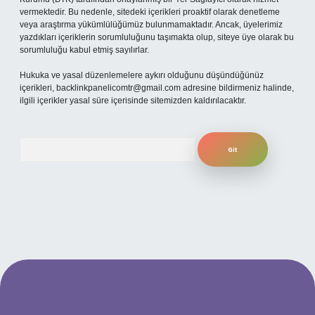
vermektedir. Bu nedenle, sitedeki içerikleri proaktif olarak denetleme
veya araştırma yükümlülüğümüz bulunmamaktadır. Ancak, üyelerimiz
yazdıkları içeriklerin sorumluluğunu taşımakta olup, siteye üye olarak bu
sorumluluğu kabul etmiş sayılırlar.
Hukuka ve yasal düzenlemelere aykırı olduğunu düşündüğünüz
içerikleri,
backlinkpanelicomtr@gmail.com
adresine bildirmeniz halinde,
ilgili içerikler yasal süre içerisinde sitemizden kaldırılacaktır.
Arama
güncel giriş
betexper bahis