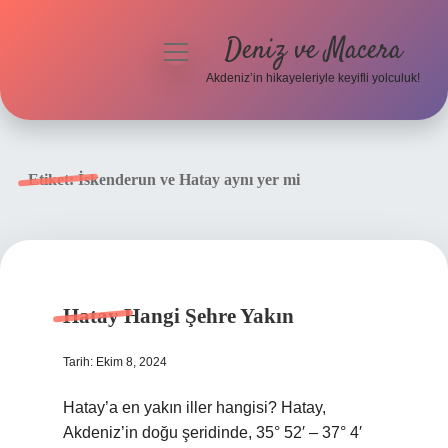
Deniz ve Macera
menüyü
aç
Akdeniz’in hikayeleriyle keyifli yolculuk!
Anasayfa
Gizlilik Politikası
Etiket:
İskenderun ve Hatay aynı yer mi
Yasal Uyarı
Hakkımızda
Hatay Hangi Şehre Yakın
Tarih: Ekim 8, 2024
Hatay’a en yakın iller hangisi? Hatay,
Akdeniz’in doğu şeridinde, 35° 52′ – 37° 4′