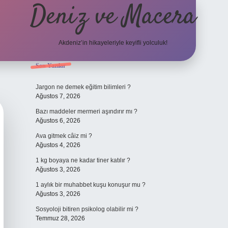
Deniz ve Macera
Akdeniz’in hikayeleriyle keyifli yolculuk!
Sidebar
Son Yazılar
elexbet güncel 
Jargon ne demek eğitim bilimleri ?
Ağustos 7, 2026
Bazı maddeler mermeri aşındırır mı ?
Ağustos 6, 2026
Ava gitmek câiz mi ?
Ağustos 4, 2026
1 kg boyaya ne kadar tiner katılır ?
Ağustos 3, 2026
1 aylık bir muhabbet kuşu konuşur mu ?
Ağustos 3, 2026
Sosyoloji bitiren psikolog olabilir mi ?
Temmuz 28, 2026