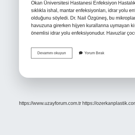
Okan Üniversitesi Hastanesi Enfeksiyon Hastalıkl
sıklıkla ishal, mantar enfeksiyonları, idrar yolu 
olduğunu söyledi. Dr. Nail Özgüneş, bu mikropl
havuzuna girerken hijyen kurallarına uymayan ki
önemlisi idrar yolu enfeksiyonudur. Havuzlar çoc
Yüzme
Devamını okuyun
Yorum Bırak
Havuzundan
Hastalık
Bulaşır
Mı
https://www.uzayforum.com.tr
https://ozerkanplastik.co