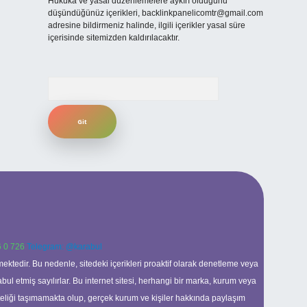
Hukuka ve yasal düzenlemelere aykırı olduğunu
düşündüğünüz içerikleri,
backlinkpanelicomtr@gmail.com
adresine bildirmeniz halinde, ilgili içerikler yasal süre
içerisinde sitemizden kaldırılacaktır.
Arama
 0 726
Telegram: @karabul
ektedir. Bu nedenle, sitedeki içerikleri proaktif olarak denetleme veya
 etmiş sayılırlar. Bu internet sitesi, herhangi bir marka, kurum veya
niteliği taşımamakta olup, gerçek kurum ve kişiler hakkında paylaşım