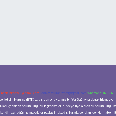
:
backlinkpaneli@gmail.com
Teams:
forumhizmeti@gmail.com
Whatsapp: 0262 606
ve İletişim Kurumu (BTK) tarafından onaylanmış bir Yer Sağlayıcı olarak hizmet verm
rı içeriklerin sorumluluğunu taşımakta olup, siteye üye olarak bu sorumluluğu kabul
a kendi hazırladığımız makaleler paylaşılmaktadır. Burada yer alan içerikler haber 