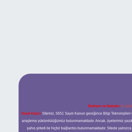
Reklam ve İletişim:
E-mail
Yasal Uyarı:
Sitemiz, 5651 Sayılı Kanun gereğince Bilgi Teknolojileri 
araştırma yükümlülüğümüz bulunmamaktadır. Ancak, üyelerimiz yazdıkla
şahıs şirketi ile hiçbir bağlantısı bulunmamaktadır. Sitede yalnızc