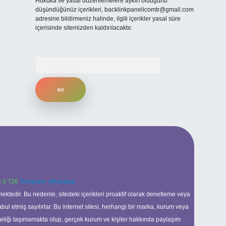
Hukuka ve yasal düzenlemelere aykırı olduğunu
düşündüğünüz içerikleri,
backlinkpanelicomtr@gmail.com
adresine bildirmeniz halinde, ilgili içerikler yasal süre
içerisinde sitemizden kaldırılacaktır.
Arama
 0 726
Telegram: @karabul
ektedir. Bu nedenle, sitedeki içerikleri proaktif olarak denetleme veya
 etmiş sayılırlar. Bu internet sitesi, herhangi bir marka, kurum veya
niteliği taşımamakta olup, gerçek kurum ve kişiler hakkında paylaşım