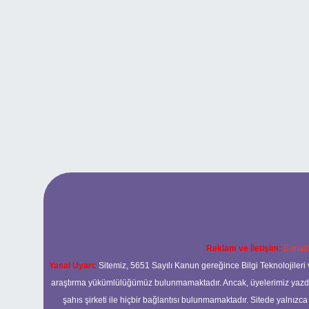
Reklam ve İletişim:
E-mail
Yasal Uyarı:
Sitemiz, 5651 Sayılı Kanun gereğince Bilgi Teknolojileri 
araştırma yükümlülüğümüz bulunmamaktadır. Ancak, üyelerimiz yazdıkla
şahıs şirketi ile hiçbir bağlantısı bulunmamaktadır. Sitede yalnızc