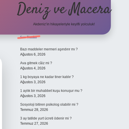
Deniz ve Macera
Akdeniz’in hikayeleriyle keyifli yolculuk!
Sidebar
Son Yazılar
elexbet güncel g
Bazı maddeler mermeri aşındırır mı ?
Ağustos 6, 2026
Ava gitmek câiz mi ?
Ağustos 4, 2026
1 kg boyaya ne kadar tiner katılır ?
Ağustos 3, 2026
1 aylık bir muhabbet kuşu konuşur mu ?
Ağustos 3, 2026
Sosyoloji bitiren psikolog olabilir mi ?
Temmuz 28, 2026
3 ay tatilde yurt ücreti ödenir mi ?
Temmuz 27, 2026