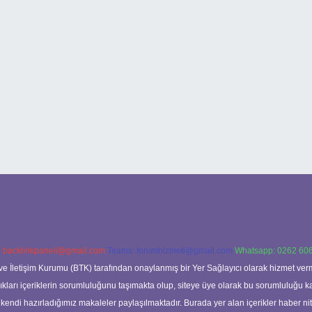
:
backlinkpaneli@gmail.com
Teams:
forumhizmeti@gmail.com
Whatsapp: 0262 606
ve İletişim Kurumu (BTK) tarafından onaylanmış bir Yer Sağlayıcı olarak hizmet verm
rı içeriklerin sorumluluğunu taşımakta olup, siteye üye olarak bu sorumluluğu kabul
a kendi hazırladığımız makaleler paylaşılmaktadır. Burada yer alan içerikler haber 