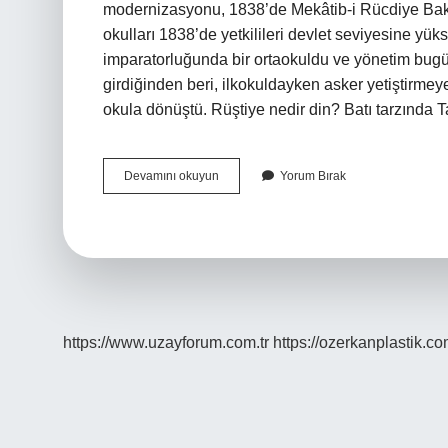
modernizasyonu, 1838’de Mekâtib-i Rücdiye Baka
okulları 1838’de yetkilileri devlet seviyesine yük
imparatorluğunda bir ortaokuldu ve yönetim bugü
girdiğinden beri, ilkokuldayken asker yetiştirmey
okula dönüştü. Rüştiye nedir din? Batı tarzında
Rüştiyeler
Devamını okuyun
Yorum Bırak
Ne
Zaman
https://www.uzayforum.com.tr
https://ozerkanplastik.co