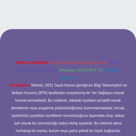
 güncel giriş
betexper bahis
Reklam ve İletişim:
E-mail:
backlinkpaneli@gmail.com
Teams:
forumhizmeti@gmail.com
Whatsapp: 0262 606 0 726
Telegram:
@karabul
Yasal Uyarı:
Sitemiz, 5651 Sayılı Kanun gereğince Bilgi Teknolojileri ve
İletişim Kurumu (BTK) tarafından onaylanmış bir Yer Sağlayıcı olarak
hizmet vermektedir. Bu nedenle, sitedeki içerikleri proaktif olarak
denetleme veya araştırma yükümlülüğümüz bulunmamaktadır. Ancak,
üyelerimiz yazdıkları içeriklerin sorumluluğunu taşımakta olup, siteye
üye olarak bu sorumluluğu kabul etmiş sayılırlar. Bu internet sitesi,
herhangi bir marka, kurum veya şahıs şirketi ile hiçbir bağlantısı