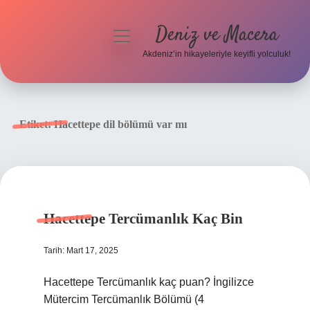
Deniz ve Macera
menüyü
aç
Akdeniz’in hikayeleriyle keyifli yolculuk!
Anasayfa
Gizlilik Politikası
Etiket:
Hacettepe dil bölümü var mı
Yasal Uyarı
Hakkımızda
Hacettepe Tercümanlık Kaç Bin
Tarih: Mart 17, 2025
Hacettepe Tercümanlık kaç puan? İngilizce
Mütercim Tercümanlık Bölümü (4