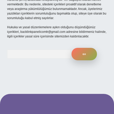
vermektedir. Bu nedenle, sitedeki içerikleri proaktif olarak denetleme
veya araştırma yükümlülüğümüz bulunmamaktadır. Ancak, üyelerimiz
yazdıkları içeriklerin sorumluluğunu taşımakta olup, siteye üye olarak bu
sorumluluğu kabul etmiş sayılırlar.
Hukuka ve yasal düzenlemelere aykırı olduğunu düşündüğünüz
içerikleri,
backlinkpanelicomtr@gmail.com
adresine bildirmeniz halinde,
ilgili içerikler yasal süre içerisinde sitemizden kaldırılacaktır.
Arama
güncel giriş
betexper bahis