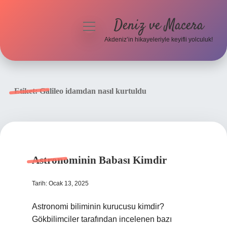
Deniz ve Macera
menüyü
aç
Akdeniz’in hikayeleriyle keyifli yolculuk!
Anasayfa
Gizlilik Politikası
Etiket:
Galileo idamdan nasıl kurtuldu
Yasal Uyarı
Hakkımızda
Astronominin Babası Kimdir
Tarih: Ocak 13, 2025
Astronomi biliminin kurucusu kimdir?
Gökbilimciler tarafından incelenen bazı