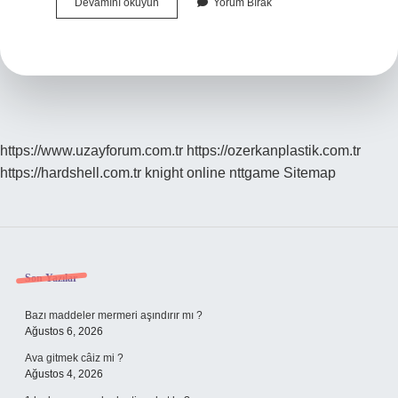
Astronominin
Devamını okuyun
Yorum Bırak
Babası
Kimdir
https://www.uzayforum.com.tr
https://ozerkanplastik.com.tr
https://hardshell.com.tr
knight online
nttgame
Sitemap
Sidebar
Son Yazılar
Bazı maddeler mermeri aşındırır mı ?
Ağustos 6, 2026
Ava gitmek câiz mi ?
Ağustos 4, 2026