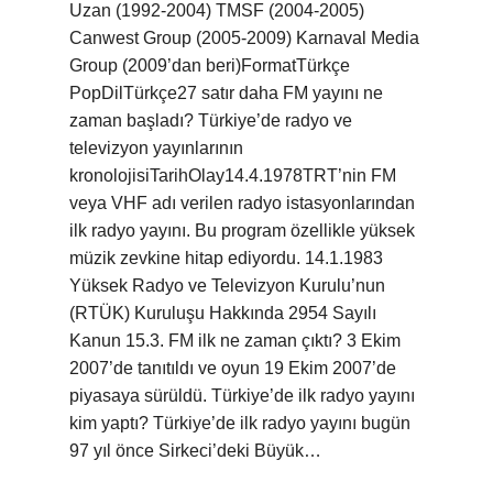
Uzan (1992-2004) TMSF (2004-2005)
Canwest Group (2005-2009) Karnaval Media
Group (2009’dan beri)FormatTürkçe
PopDilTürkçe27 satır daha FM yayını ne
zaman başladı? Türkiye’de radyo ve
televizyon yayınlarının
kronolojisiTarihOlay14.4.1978TRT’nin FM
veya VHF adı verilen radyo istasyonlarından
ilk radyo yayını. Bu program özellikle yüksek
müzik zevkine hitap ediyordu. 14.1.1983
Yüksek Radyo ve Televizyon Kurulu’nun
(RTÜK) Kuruluşu Hakkında 2954 Sayılı
Kanun 15.3. FM ilk ne zaman çıktı? 3 Ekim
2007’de tanıtıldı ve oyun 19 Ekim 2007’de
piyasaya sürüldü. Türkiye’de ilk radyo yayını
kim yaptı? Türkiye’de ilk radyo yayını bugün
97 yıl önce Sirkeci’deki Büyük…