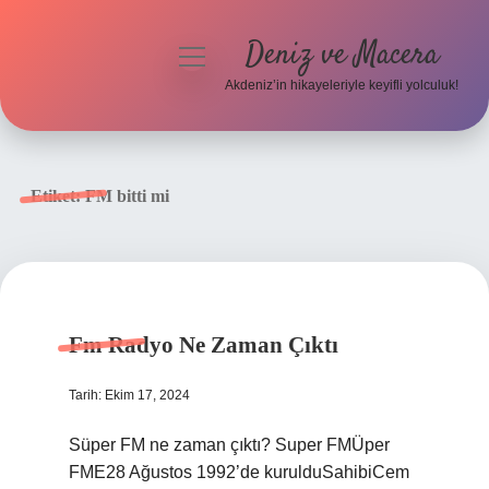
Deniz ve Macera
menüyü
aç
Akdeniz’in hikayeleriyle keyifli yolculuk!
Anasayfa
Gizlilik Politikası
Etiket:
FM bitti mi
Yasal Uyarı
Hakkımızda
Fm Radyo Ne Zaman Çıktı
Tarih: Ekim 17, 2024
Süper FM ne zaman çıktı? Super FMÜper
FME28 Ağustos 1992’de kurulduSahibiCem