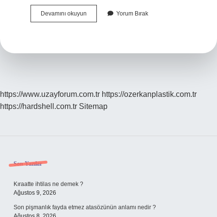
Fm
Devamını okuyun
Yorum Bırak
Radyo
Ne
Zaman
Çıktı
https://www.uzayforum.com.tr
https://ozerkanplastik.com.tr
https://hardshell.com.tr
Sitemap
Sidebar
Son Yazılar
Kıraatte ihtilas ne demek ?
Ağustos 9, 2026
Son pişmanlık fayda etmez atasözünün anlamı nedir ?
Ağustos 8, 2026