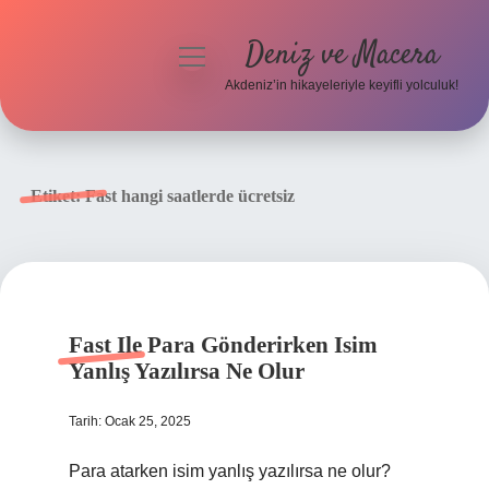
Deniz ve Macera
menüyü
aç
Akdeniz’in hikayeleriyle keyifli yolculuk!
Anasayfa
Gizlilik Politikası
Etiket:
Fast hangi saatlerde ücretsiz
Yasal Uyarı
Hakkımızda
Fast Ile Para Gönderirken Isim
Yanlış Yazılırsa Ne Olur
Tarih: Ocak 25, 2025
Para atarken isim yanlış yazılırsa ne olur?