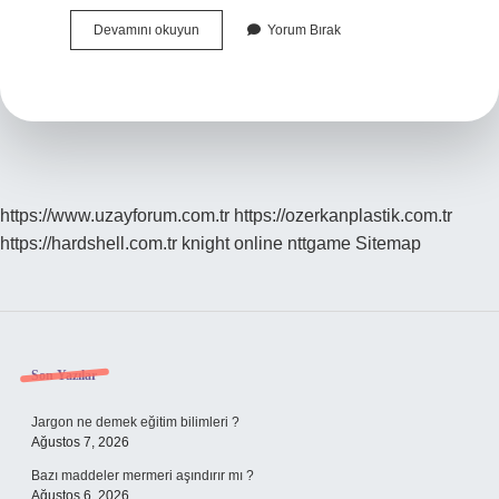
Fast
Devamını okuyun
Yorum Bırak
Ile
Para
Gönderirken
Isim
Yanlış
Yazılırsa
Ne
Olur
https://www.uzayforum.com.tr
https://ozerkanplastik.com.tr
https://hardshell.com.tr
knight online
nttgame
Sitemap
Sidebar
Son Yazılar
Jargon ne demek eğitim bilimleri ?
Ağustos 7, 2026
Bazı maddeler mermeri aşındırır mı ?
Ağustos 6, 2026