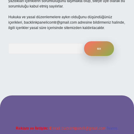
yazdıkları içeriklerin sorumluluğunu taşımakta olup, siteye üye olarak bu
sorumluluğu kabul etmiş sayılırlar.
Hukuka ve yasal düzenlemelere aykırı olduğunu düşündüğünüz
içerikleri,
backlinkpanelicomtr@gmail.com
adresine bildirmeniz halinde,
ilgili içerikler yasal süre içerisinde sitemizden kaldırılacaktır.
Arama
güncel giriş
betexper bahis
Reklam ve İletişim:
E-mail:
backlinkpaneli@gmail.com
Teams: