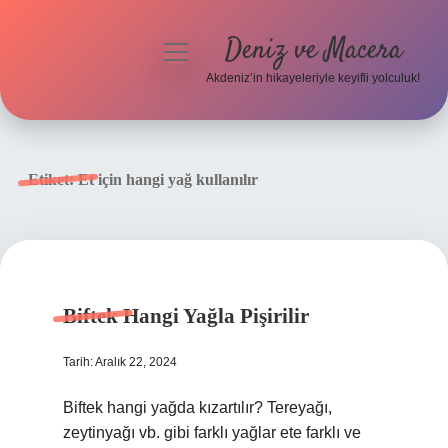
Deniz ve Macera
menüyü
aç
Akdeniz’in hikayeleriyle keyifli yolculuk!
Anasayfa
Gizlilik Politikası
Etiket:
Et için hangi yağ kullanılır
Yasal Uyarı
Hakkımızda
Biftek Hangi Yağla Pişirilir
Tarih: Aralık 22, 2024
Biftek hangi yağda kızartılır? Tereyağı,
zeytinyağı vb. gibi farklı yağlar ete farklı ve