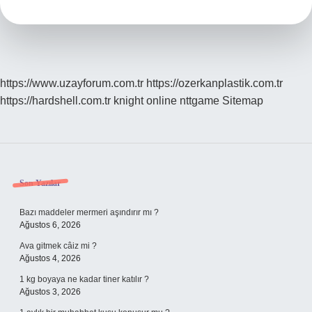
Pişirilir
https://www.uzayforum.com.tr
https://ozerkanplastik.com.tr
https://hardshell.com.tr
knight online
nttgame
Sitemap
Sidebar
Son Yazılar
Bazı maddeler mermeri aşındırır mı ?
Ağustos 6, 2026
Ava gitmek câiz mi ?
Ağustos 4, 2026
1 kg boyaya ne kadar tiner katılır ?
Ağustos 3, 2026