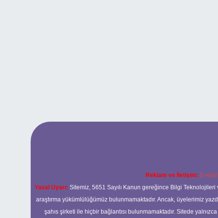
Reklam ve İletişim:
E-mail
Yasal Uyarı:
Sitemiz, 5651 Sayılı Kanun gereğince Bilgi Teknolojileri 
araştırma yükümlülüğümüz bulunmamaktadır. Ancak, üyelerimiz yazdıkla
şahıs şirketi ile hiçbir bağlantısı bulunmamaktadır. Sitede yalnızc