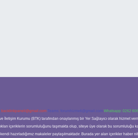
:
backlinkpaneli@gmail.com
Teams:
forumhizmeti@gmail.com
Whatsapp: 0262 606
ve İletişim Kurumu (BTK) tarafından onaylanmış bir Yer Sağlayıcı olarak hizmet verm
rı içeriklerin sorumluluğunu taşımakta olup, siteye üye olarak bu sorumluluğu kabul
a kendi hazırladığımız makaleler paylaşılmaktadır. Burada yer alan içerikler haber 