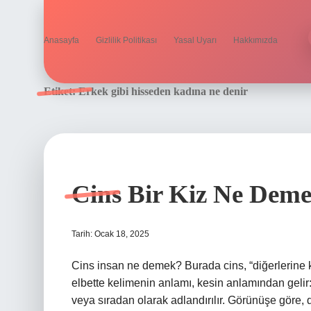
Anasayfa
Gizlilik Politikası
Yasal Uyarı
Hakkımızda
Etiket:
Erkek gibi hisseden kadına ne denir
Cins Bir Kiz Ne Dem
Tarih: Ocak 18, 2025
Cins insan ne demek? Burada cins, “diğerlerine k
elbette kelimenin anlamı, kesin anlamından gelir: “t
veya sıradan olarak adlandırılır. Görünüşe göre, d