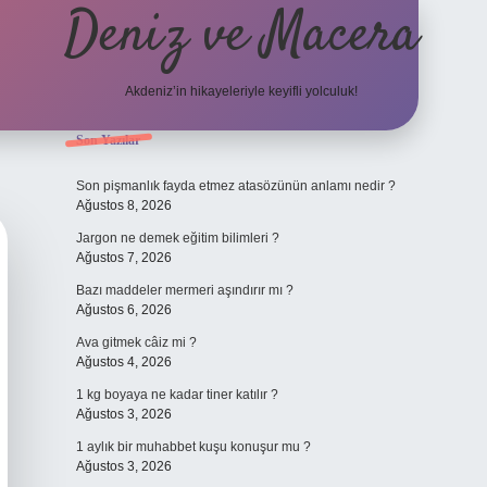
Deniz ve Macera
Akdeniz’in hikayeleriyle keyifli yolculuk!
Sidebar
Son Yazılar
elexbet güncel g
Son pişmanlık fayda etmez atasözünün anlamı nedir ?
Ağustos 8, 2026
Jargon ne demek eğitim bilimleri ?
Ağustos 7, 2026
Bazı maddeler mermeri aşındırır mı ?
Ağustos 6, 2026
Ava gitmek câiz mi ?
Ağustos 4, 2026
1 kg boyaya ne kadar tiner katılır ?
Ağustos 3, 2026
1 aylık bir muhabbet kuşu konuşur mu ?
Ağustos 3, 2026