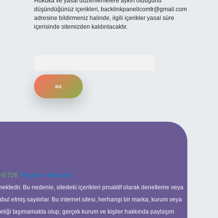
Hukuka ve yasal düzenlemelere aykırı olduğunu
düşündüğünüz içerikleri,
backlinkpanelicomtr@gmail.com
adresine bildirmeniz halinde, ilgili içerikler yasal süre
içerisinde sitemizden kaldırılacaktır.
Arama
 0 726
Telegram: @karabul
ektedir. Bu nedenle, sitedeki içerikleri proaktif olarak denetleme veya
 etmiş sayılırlar. Bu internet sitesi, herhangi bir marka, kurum veya
niteliği taşımamakta olup, gerçek kurum ve kişiler hakkında paylaşım