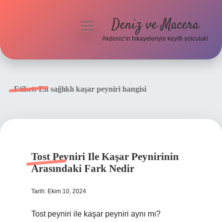
Deniz ve Macera
menüyü
aç
Akdeniz’in hikayeleriyle keyifli yolculuk!
Anasayfa
Gizlilik Politikası
Etiket:
En sağlıklı kaşar peyniri hangisi
Yasal Uyarı
Hakkımızda
Tost Peyniri Ile Kaşar Peynirinin
Arasındaki Fark Nedir
Tarih: Ekim 10, 2024
Tost peyniri ile kaşar peyniri aynı mı?