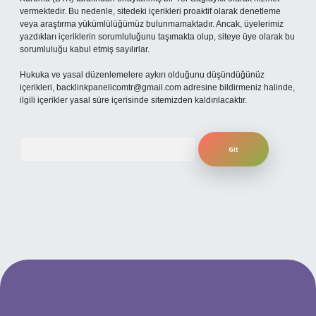
vermektedir. Bu nedenle, sitedeki içerikleri proaktif olarak denetleme
veya araştırma yükümlülüğümüz bulunmamaktadır. Ancak, üyelerimiz
yazdıkları içeriklerin sorumluluğunu taşımakta olup, siteye üye olarak bu
sorumluluğu kabul etmiş sayılırlar.
Hukuka ve yasal düzenlemelere aykırı olduğunu düşündüğünüz
içerikleri,
backlinkpanelicomtr@gmail.com
adresine bildirmeniz halinde,
ilgili içerikler yasal süre içerisinde sitemizden kaldırılacaktır.
Arama
güncel giriş
betexper bahis