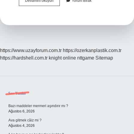
Tost
Devamını okuyun
Yorum Bırak
Peyniri
Ile
Kaşar
Peynirinin
Arasındaki
Fark
Nedir
https://www.uzayforum.com.tr
https://ozerkanplastik.com.tr
https://hardshell.com.tr
knight online
nttgame
Sitemap
Sidebar
Son Yazılar
Bazı maddeler mermeri aşındırır mı ?
Ağustos 6, 2026
Ava gitmek câiz mi ?
Ağustos 4, 2026