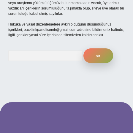
veya araştırma yükümlülüğümüz bulunmamaktadır. Ancak, üyelerimiz
yazdıkları içeriklerin sorumluluğunu taşımakta olup, siteye üye olarak bu
sorumluluğu kabul etmiş sayılırlar.
Hukuka ve yasal düzenlemelere aykırı olduğunu düşündüğünüz
içerikleri,
backlinkpanelicomtr@gmail.com
adresine bildirmeniz halinde,
ilgili içerikler yasal süre içerisinde sitemizden kaldırılacaktır.
Arama
güncel giriş
betexper bahis