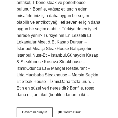
antrikot, T-bone steak ve porterhouse
bulunur. Bonfile, yağsız eti tercih eden
misafirleriniz için daha uygun bir seçim
olabilir ve antrikot yağlı eti sevenler için daha
uygun bir seçim olabilir. Türkiye’de en iyi et
nerede yenir? Türkiye’nin En Lezzetli Et
LokantalarıMeet & Et Kasap Dursun –
İstanbul.Meatçi SteakHouse Bahçeşehir –
İstanbul.Nusr-Et – İstanbul.Günaydın Kasap
& Steakhouse.Kosova Steakhouse –
İzmir.Oduncu Et & Mangal Restaurant –
Urfa.Hacıbaba Steakhouse – Mersin Seçkin
Et Steak House – İzmir.Daha fazla ürün…
Etin en güzel yeri neresidir? Bonfile, rosto
dana eti, antrikot (bonfile; dananın iki…
En
Devamını okuyun
Yorum Bırak
Iyi