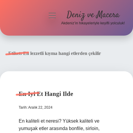
Deniz ve Macera
menüyü
aç
Akdeniz’in hikayeleriyle keyifli yolculuk!
Anasayfa
Gizlilik Politikası
Etiket:
En lezzetli kıyma hangi etlerden çekilir
Yasal Uyarı
Hakkımızda
En Iyi Et Hangi Ilde
Tarih: Aralık 22, 2024
En kaliteli et neresi? Yüksek kaliteli ve
yumuşak etler arasında bonfile, sirloin,