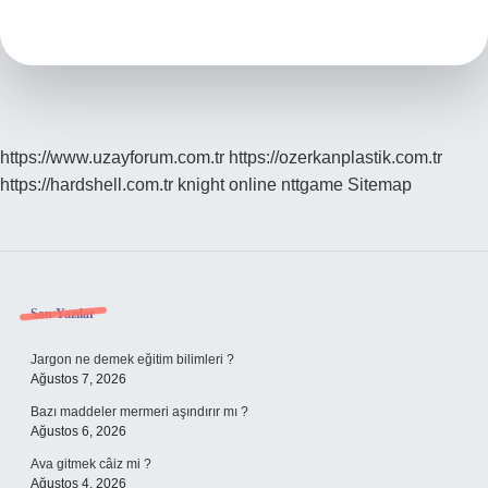
Et
Hangi
Ilde
https://www.uzayforum.com.tr
https://ozerkanplastik.com.tr
https://hardshell.com.tr
knight online
nttgame
Sitemap
Sidebar
Son Yazılar
Jargon ne demek eğitim bilimleri ?
Ağustos 7, 2026
Bazı maddeler mermeri aşındırır mı ?
Ağustos 6, 2026
Ava gitmek câiz mi ?
Ağustos 4, 2026