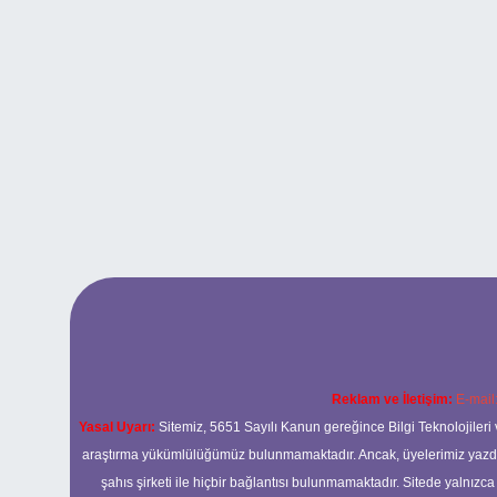
Reklam ve İletişim:
E-mail
Yasal Uyarı:
Sitemiz, 5651 Sayılı Kanun gereğince Bilgi Teknolojileri 
araştırma yükümlülüğümüz bulunmamaktadır. Ancak, üyelerimiz yazdıkla
şahıs şirketi ile hiçbir bağlantısı bulunmamaktadır. Sitede yalnızc