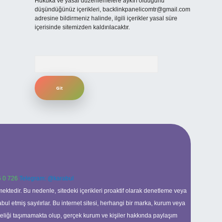
Hukuka ve yasal düzenlemelere aykırı olduğunu
düşündüğünüz içerikleri,
backlinkpanelicomtr@gmail.com
adresine bildirmeniz halinde, ilgili içerikler yasal süre
içerisinde sitemizden kaldırılacaktır.
Arama
 0 726
Telegram: @karabul
ektedir. Bu nedenle, sitedeki içerikleri proaktif olarak denetleme veya
 etmiş sayılırlar. Bu internet sitesi, herhangi bir marka, kurum veya
niteliği taşımamakta olup, gerçek kurum ve kişiler hakkında paylaşım