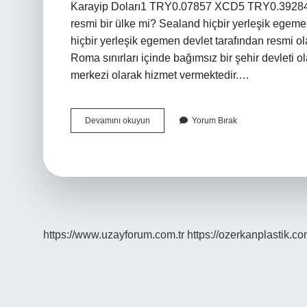
Karayip Doları1 TRY0.07857 XCD5 TRY0.392
resmi bir ülke mi? Sealand hiçbir yerleşik egem
hiçbir yerleşik egemen devlet tarafından resmi 
Roma sınırları içinde bağımsız bir şehir devleti o
merkezi olarak hizmet vermektedir.…
Sealand
Devamını okuyun
Yorum Bırak
Ülkesi
Kaç
Kişi
https://www.uzayforum.com.tr
https://ozerkanplastik.co