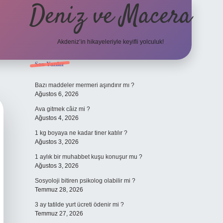
Deniz ve Macera
Akdeniz’in hikayeleriyle keyifli yolculuk!
Sidebar
Son Yazılar
elexbet güncel g
Bazı maddeler mermeri aşındırır mı ?
Ağustos 6, 2026
Ava gitmek câiz mi ?
Ağustos 4, 2026
1 kg boyaya ne kadar tiner katılır ?
Ağustos 3, 2026
1 aylık bir muhabbet kuşu konuşur mu ?
Ağustos 3, 2026
Sosyoloji bitiren psikolog olabilir mi ?
Temmuz 28, 2026
3 ay tatilde yurt ücreti ödenir mi ?
Temmuz 27, 2026