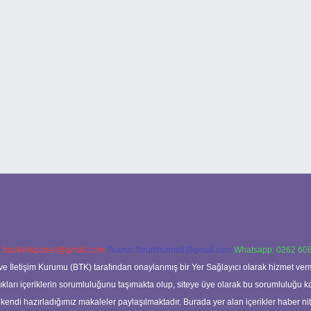
:
backlinkpaneli@gmail.com
Teams:
forumhizmeti@gmail.com
Whatsapp: 0262 606
ve İletişim Kurumu (BTK) tarafından onaylanmış bir Yer Sağlayıcı olarak hizmet verm
rı içeriklerin sorumluluğunu taşımakta olup, siteye üye olarak bu sorumluluğu kabul
a kendi hazırladığımız makaleler paylaşılmaktadır. Burada yer alan içerikler haber 