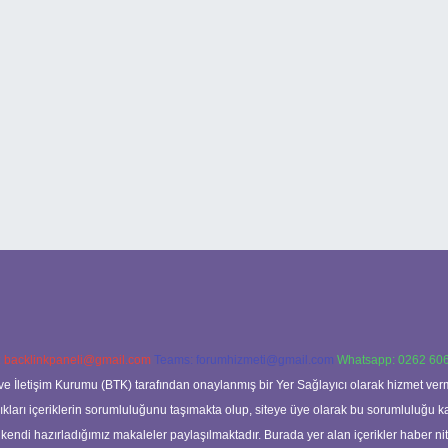
:
backlinkpaneli@gmail.com
Teams:
forumhizmeti@gmail.com
Whatsapp: 0262 606
ve İletişim Kurumu (BTK) tarafından onaylanmış bir Yer Sağlayıcı olarak hizmet verm
rı içeriklerin sorumluluğunu taşımakta olup, siteye üye olarak bu sorumluluğu kabul
a kendi hazırladığımız makaleler paylaşılmaktadır. Burada yer alan içerikler haber 