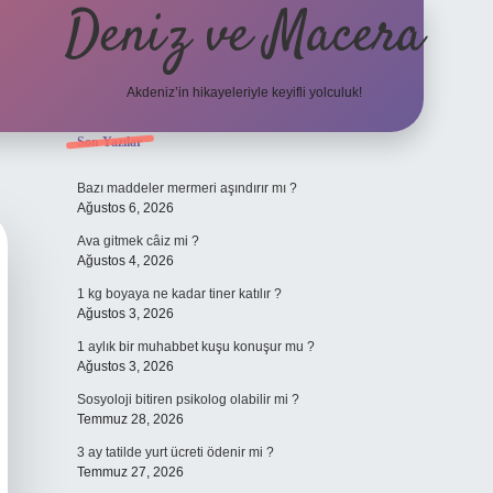
Deniz ve Macera
Akdeniz’in hikayeleriyle keyifli yolculuk!
Sidebar
Son Yazılar
elexbet güncel 
Bazı maddeler mermeri aşındırır mı ?
Ağustos 6, 2026
Ava gitmek câiz mi ?
Ağustos 4, 2026
1 kg boyaya ne kadar tiner katılır ?
Ağustos 3, 2026
1 aylık bir muhabbet kuşu konuşur mu ?
Ağustos 3, 2026
Sosyoloji bitiren psikolog olabilir mi ?
Temmuz 28, 2026
3 ay tatilde yurt ücreti ödenir mi ?
Temmuz 27, 2026