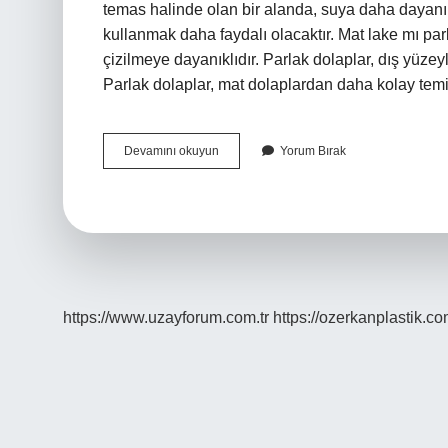
temas halinde olan bir alanda, suya daha dayan
kullanmak daha faydalı olacaktır. Mat lake mı pa
çizilmeye dayanıklıdır. Parlak dolaplar, dış yüze
Parlak dolaplar, mat dolaplardan daha kolay tem
Leke
Devamını okuyun
Yorum Bırak
Tutmayan
Mutfak
Dolabı
Hangisi
https://www.uzayforum.com.tr
https://ozerkanplastik.co