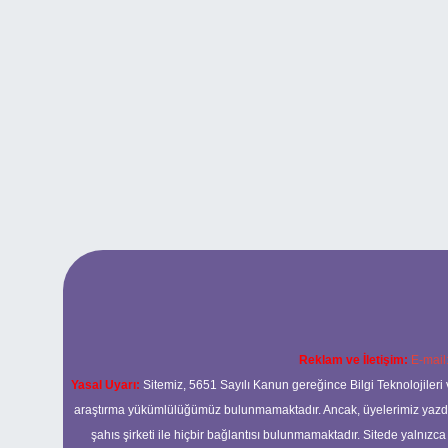
Reklam ve İletişim:
E-mail
Yasal Uyarı:
Sitemiz, 5651 Sayılı Kanun gereğince Bilgi Teknolojileri 
araştırma yükümlülüğümüz bulunmamaktadır. Ancak, üyelerimiz yazdıkla
şahıs şirketi ile hiçbir bağlantısı bulunmamaktadır. Sitede yalnızc