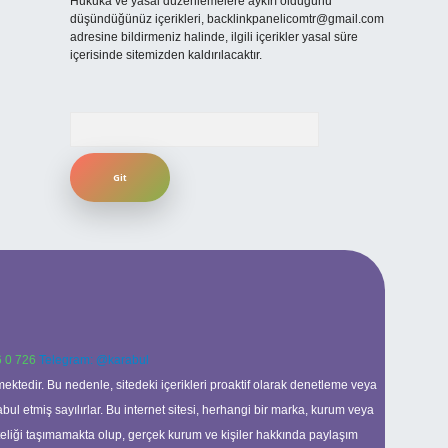
Hukuka ve yasal düzenlemelere aykırı olduğunu
düşündüğünüz içerikleri,
backlinkpanelicomtr@gmail.com
adresine bildirmeniz halinde, ilgili içerikler yasal süre
içerisinde sitemizden kaldırılacaktır.
Arama
 0 726
Telegram: @karabul
ektedir. Bu nedenle, sitedeki içerikleri proaktif olarak denetleme veya
 etmiş sayılırlar. Bu internet sitesi, herhangi bir marka, kurum veya
niteliği taşımamakta olup, gerçek kurum ve kişiler hakkında paylaşım