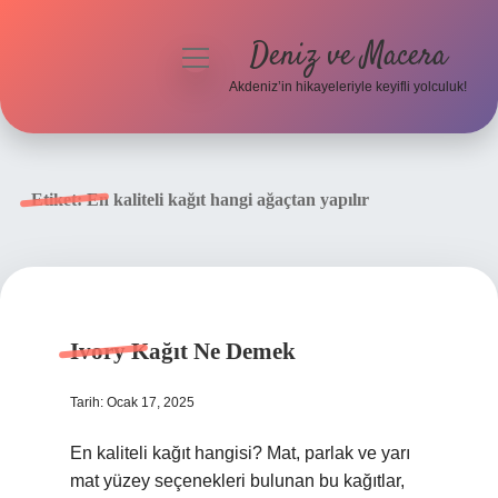
Deniz ve Macera
menüyü
aç
Akdeniz’in hikayeleriyle keyifli yolculuk!
Anasayfa
Gizlilik Politikası
Etiket:
En kaliteli kağıt hangi ağaçtan yapılır
Yasal Uyarı
Hakkımızda
Ivory Kağıt Ne Demek
Tarih: Ocak 17, 2025
En kaliteli kağıt hangisi? Mat, parlak ve yarı
mat yüzey seçenekleri bulunan bu kağıtlar,