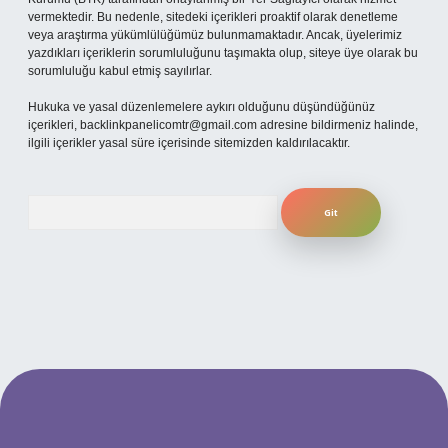
vermektedir. Bu nedenle, sitedeki içerikleri proaktif olarak denetleme
veya araştırma yükümlülüğümüz bulunmamaktadır. Ancak, üyelerimiz
yazdıkları içeriklerin sorumluluğunu taşımakta olup, siteye üye olarak bu
sorumluluğu kabul etmiş sayılırlar.
Hukuka ve yasal düzenlemelere aykırı olduğunu düşündüğünüz
içerikleri,
backlinkpanelicomtr@gmail.com
adresine bildirmeniz halinde,
ilgili içerikler yasal süre içerisinde sitemizden kaldırılacaktır.
Arama
güncel giriş
betexper bahis