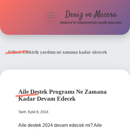
Deniz ve Macera
menüyü
aç
Akdeniz’in hikayeleriyle keyifli yolculuk!
Anasayfa
Gizlilik Politikası
Etiket:
Elektrik yardımı ne zamana kadar sürecek
Yasal Uyarı
Hakkımızda
Aile Destek Programı Ne Zamana
Kadar Devam Edecek
Tarih: Eylül 8, 2024
Aile destek 2024 devam edecek mi? Aile