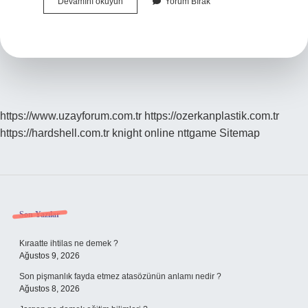
Aile
Devamını okuyun
Yorum Bırak
Destek
Programı
Ne
Zamana
Kadar
Devam
Edecek
https://www.uzayforum.com.tr
https://ozerkanplastik.com.tr
https://hardshell.com.tr
knight online
nttgame
Sitemap
Sidebar
Son Yazılar
Kıraatte ihtilas ne demek ?
Ağustos 9, 2026
Son pişmanlık fayda etmez atasözünün anlamı nedir ?
Ağustos 8, 2026