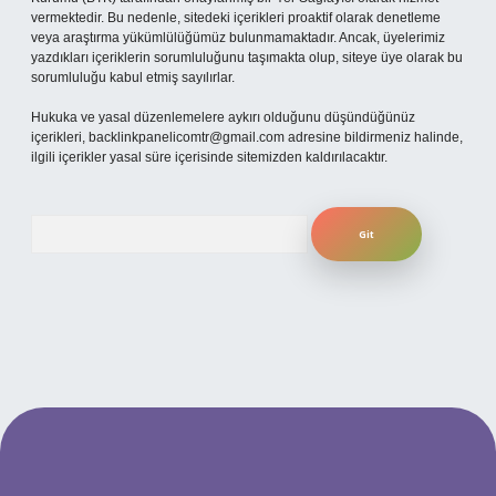
vermektedir. Bu nedenle, sitedeki içerikleri proaktif olarak denetleme
veya araştırma yükümlülüğümüz bulunmamaktadır. Ancak, üyelerimiz
yazdıkları içeriklerin sorumluluğunu taşımakta olup, siteye üye olarak bu
sorumluluğu kabul etmiş sayılırlar.
Hukuka ve yasal düzenlemelere aykırı olduğunu düşündüğünüz
içerikleri,
backlinkpanelicomtr@gmail.com
adresine bildirmeniz halinde,
ilgili içerikler yasal süre içerisinde sitemizden kaldırılacaktır.
Arama
güncel giriş
betexper bahis