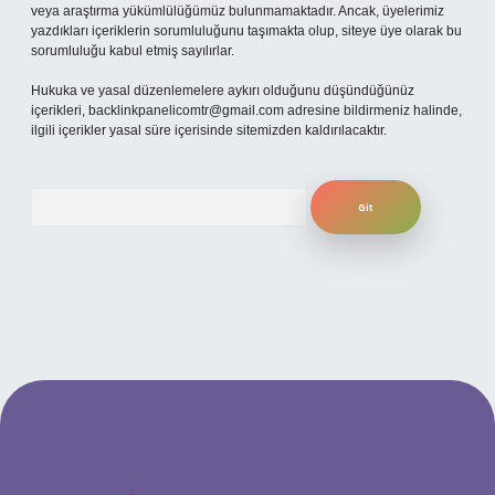
veya araştırma yükümlülüğümüz bulunmamaktadır. Ancak, üyelerimiz
yazdıkları içeriklerin sorumluluğunu taşımakta olup, siteye üye olarak bu
sorumluluğu kabul etmiş sayılırlar.
Hukuka ve yasal düzenlemelere aykırı olduğunu düşündüğünüz
içerikleri,
backlinkpanelicomtr@gmail.com
adresine bildirmeniz halinde,
ilgili içerikler yasal süre içerisinde sitemizden kaldırılacaktır.
Arama
güncel giriş
betexper bahis