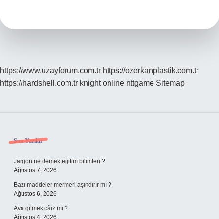
Olmak
Ne
Demek
https://www.uzayforum.com.tr
https://ozerkanplastik.com.tr
https://hardshell.com.tr
knight online
nttgame
Sitemap
Sidebar
Son Yazılar
Jargon ne demek eğitim bilimleri ?
Ağustos 7, 2026
Bazı maddeler mermeri aşındırır mı ?
Ağustos 6, 2026
Ava gitmek câiz mi ?
Ağustos 4, 2026