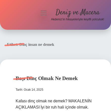
Deniz ve Macera
menüyü
aç
Akdeniz’in hikayeleriyle keyifli yolculuk!
Anasayfa
Gizlilik Politikası
Etiket:
Dinç insan ne demek
Yasal Uyarı
Hakkımızda
Başı Dinç Olmak Ne Demek
Tarih: Ocak 14, 2025
Kafası dinç olmak ne demek? MAKALENİN
AÇIKLAMASI İyi bir ruh hali içinde olmak.