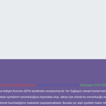
:
backlinkpaneli@gmail.com
Teams:
forumhizmeti@gmail.com
Whatsapp: 0262 606
ve İletişim Kurumu (BTK) tarafından onaylanmış bir Yer Sağlayıcı olarak hizmet verm
rı içeriklerin sorumluluğunu taşımakta olup, siteye üye olarak bu sorumluluğu kabul
a kendi hazırladığımız makaleler paylaşılmaktadır. Burada yer alan içerikler haber 