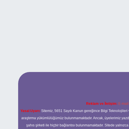
Reklam ve İletişim:
E-mail
Yasal Uyarı:
Sitemiz, 5651 Sayılı Kanun gereğince Bilgi Teknolojileri 
araştırma yükümlülüğümüz bulunmamaktadır. Ancak, üyelerimiz yazdıkla
şahıs şirketi ile hiçbir bağlantısı bulunmamaktadır. Sitede yalnızc