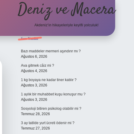
Deniz ve Macera
Akdeniz’in hikayeleriyle keyifli yolculuk!
Sidebar
Son Yazılar
elexbet güncel
Bazı maddeler mermeri aşındırır mı ?
Ağustos 6, 2026
Ava gitmek câiz mi ?
Ağustos 4, 2026
1 kg boyaya ne kadar tiner katılır ?
Ağustos 3, 2026
1 aylık bir muhabbet kuşu konuşur mu ?
Ağustos 3, 2026
Sosyoloji bitiren psikolog olabilir mi ?
Temmuz 28, 2026
3 ay tatilde yurt ücreti ödenir mi ?
Temmuz 27, 2026