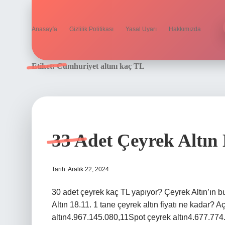
Anasayfa
Gizlilik Politikası
Yasal Uyarı
Hakkımızda
Etiket:
Cumhuriyet altını kaç TL
33 Adet Çeyrek Altın
Tarih: Aralık 22, 2024
30 adet çeyrek kaç TL yapıyor? Çeyrek Altın’ın bug
Altın 18.11. 1 tane çeyrek altın fiyatı ne kadar? A
altın4.967.145.080,11Spot çeyrek altın4.677.77