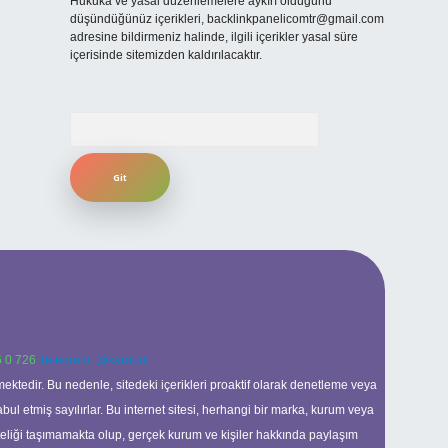
Hukuka ve yasal düzenlemelere aykırı olduğunu
düşündüğünüz içerikleri,
backlinkpanelicomtr@gmail.com
adresine bildirmeniz halinde, ilgili içerikler yasal süre
içerisinde sitemizden kaldırılacaktır.
Arama
 0 726
Telegram: @karabul
ektedir. Bu nedenle, sitedeki içerikleri proaktif olarak denetleme veya
 etmiş sayılırlar. Bu internet sitesi, herhangi bir marka, kurum veya
niteliği taşımamakta olup, gerçek kurum ve kişiler hakkında paylaşım