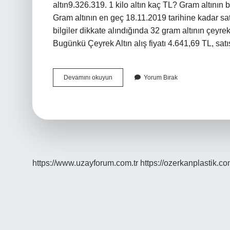
altın9.326.319. 1 kilo altın kaç TL? Gram altının 
Gram altının en geç 18.11.2019 tarihine kadar sat
bilgiler dikkate alındığında 32 gram altının çeyrek
Bugünkü Çeyrek Altın alış fiyatı 4.641,69 TL, satı
33
Devamını okuyun
Yorum Bırak
Adet
Çeyrek
Altın
Ne
Kadar
https://www.uzayforum.com.tr
https://ozerkanplastik.co