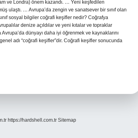
rdam ve Londra) önem kazandı. … Yeni keşfedilen
üş ulaştı. … Avrupa’da zengin ve sanatsever bir sınıf olan
nıf sosyal bilgiler coğrafi keşifler nedir? Coğrafya
rupalılar denize açıldılar ve yeni kıtalar ve topraklar
lda Avrupa’da dünyayı daha iyi öğrenmek ve kaynaklarını
genel adı “coğrafi keşifler”dir. Coğrafi keşifler sonucunda
m.tr
https://hardshell.com.tr
Sitemap