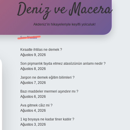
Deniz ve Macera
Akdeniz’in hikayeleriyle keyifli yolculuk!
Sidebar
Son Yazılar
elexbet güncel 
Kıraatte ihtilas ne demek ?
Ağustos 9, 2026
Son pişmanlık fayda etmez atasözünün anlamı nedir ?
Ağustos 8, 2026
Jargon ne demek eğitim bilimleri ?
Ağustos 7, 2026
Bazı maddeler mermeri aşındırır mı ?
Ağustos 6, 2026
Ava gitmek câiz mi ?
Ağustos 4, 2026
1 kg boyaya ne kadar tiner katılır ?
Ağustos 3, 2026