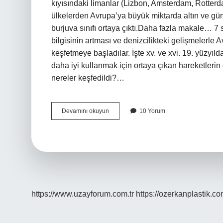
kıyısındaki limanlar (Lizbon, Amsterdam, Rotte
ülkelerden Avrupa’ya büyük miktarda altın ve güm
burjuva sınıfı ortaya çıktı.Daha fazla makale… 7 sı
bilgisinin artması ve denizcilikteki gelişmelerle Av
keşfetmeye başladılar. İşte xv. ve xvi. 19. yüzyı
daha iyi kullanmak için ortaya çıkan hareketlerin 
nereler keşfedildi?…
7
Devamını okuyun
10 Yorum
Sınıf
Sosyal
Bilgiler
Coğrafi
Keşiflerin
Sonuçları
Nelerdir
https://www.uzayforum.com.tr
https://ozerkanplastik.co