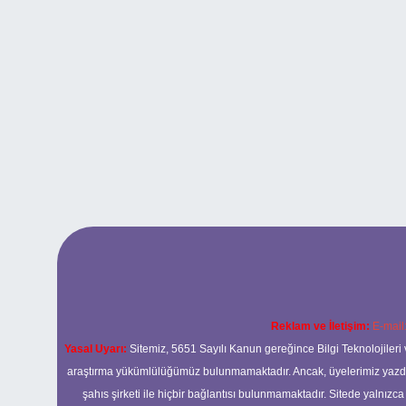
Reklam ve İletişim:
E-mail
Yasal Uyarı:
Sitemiz, 5651 Sayılı Kanun gereğince Bilgi Teknolojileri 
araştırma yükümlülüğümüz bulunmamaktadır. Ancak, üyelerimiz yazdıkla
şahıs şirketi ile hiçbir bağlantısı bulunmamaktadır. Sitede yalnızc