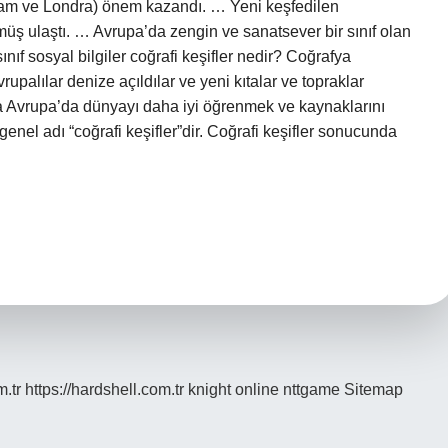
rdam ve Londra) önem kazandı. … Yeni keşfedilen
üş ulaştı. … Avrupa’da zengin ve sanatsever bir sınıf olan
nıf sosyal bilgiler coğrafi keşifler nedir? Coğrafya
rupalılar denize açıldılar ve yeni kıtalar ve topraklar
lda Avrupa’da dünyayı daha iyi öğrenmek ve kaynaklarını
genel adı “coğrafi keşifler”dir. Coğrafi keşifler sonucunda
m.tr
https://hardshell.com.tr
knight online
nttgame
Sitemap