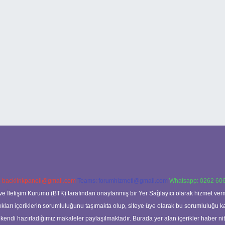
:
backlinkpaneli@gmail.com
Teams:
forumhizmeti@gmail.com
Whatsapp: 0262 606
ve İletişim Kurumu (BTK) tarafından onaylanmış bir Yer Sağlayıcı olarak hizmet verm
rı içeriklerin sorumluluğunu taşımakta olup, siteye üye olarak bu sorumluluğu kabul
a kendi hazırladığımız makaleler paylaşılmaktadır. Burada yer alan içerikler haber 