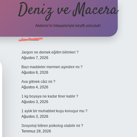
Deniz ve Macera
Akdeniz’in hikayeleriyle keyifli yolculuk!
Sidebar
Son Yazılar
elexbet güncel g
Jargon ne demek eğitim bilimleri ?
Ağustos 7, 2026
Bazı maddeler mermeri aşındırır mı ?
Ağustos 6, 2026
Ava gitmek câiz mi ?
Ağustos 4, 2026
1 kg boyaya ne kadar tiner katılır ?
Ağustos 3, 2026
1 aylık bir muhabbet kuşu konuşur mu ?
Ağustos 3, 2026
Sosyoloji bitiren psikolog olabilir mi ?
Temmuz 28, 2026