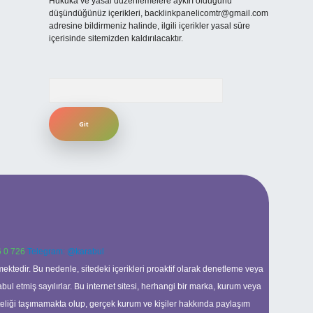
Hukuka ve yasal düzenlemelere aykırı olduğunu
düşündüğünüz içerikleri,
backlinkpanelicomtr@gmail.com
adresine bildirmeniz halinde, ilgili içerikler yasal süre
içerisinde sitemizden kaldırılacaktır.
Arama
 0 726
Telegram: @karabul
ektedir. Bu nedenle, sitedeki içerikleri proaktif olarak denetleme veya
 etmiş sayılırlar. Bu internet sitesi, herhangi bir marka, kurum veya
niteliği taşımamakta olup, gerçek kurum ve kişiler hakkında paylaşım