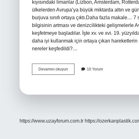
kıyısındaki limanlar (Lizbon, Amsterdam, Rotte
ülkelerden Avrupa’ya büyük miktarda altın ve güm
burjuva sınıfı ortaya çıktı.Daha fazla makale… 7 sı
bilgisinin artması ve denizcilikteki gelişmelerle Av
keşfetmeye başladılar. İşte xv. ve xvi. 19. yüzyı
daha iyi kullanmak için ortaya çıkan hareketlerin 
nereler keşfedildi?…
7
Devamını okuyun
10 Yorum
Sınıf
Sosyal
Bilgiler
Coğrafi
Keşiflerin
Sonuçları
Nelerdir
https://www.uzayforum.com.tr
https://ozerkanplastik.co