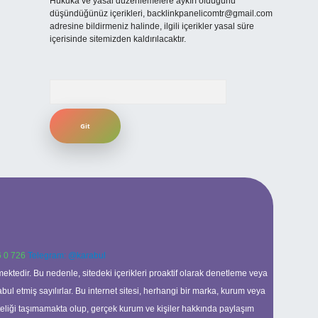
Hukuka ve yasal düzenlemelere aykırı olduğunu
düşündüğünüz içerikleri,
backlinkpanelicomtr@gmail.com
adresine bildirmeniz halinde, ilgili içerikler yasal süre
içerisinde sitemizden kaldırılacaktır.
Arama
 0 726
Telegram: @karabul
ektedir. Bu nedenle, sitedeki içerikleri proaktif olarak denetleme veya
 etmiş sayılırlar. Bu internet sitesi, herhangi bir marka, kurum veya
niteliği taşımamakta olup, gerçek kurum ve kişiler hakkında paylaşım