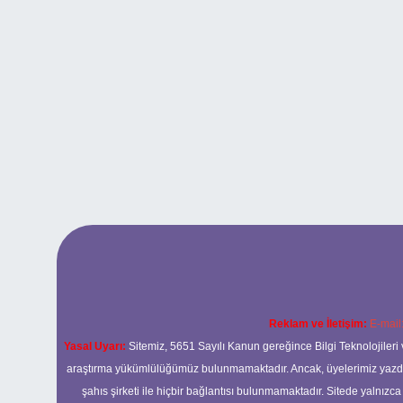
Reklam ve İletişim:
E-mail
Yasal Uyarı:
Sitemiz, 5651 Sayılı Kanun gereğince Bilgi Teknolojileri 
araştırma yükümlülüğümüz bulunmamaktadır. Ancak, üyelerimiz yazdıkla
şahıs şirketi ile hiçbir bağlantısı bulunmamaktadır. Sitede yalnızc