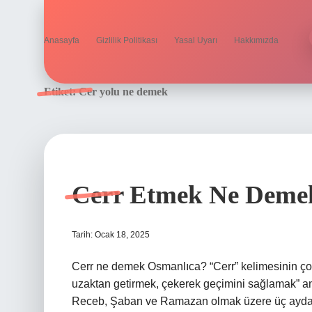
Anasayfa
Gizlilik Politikası
Yasal Uyarı
Hakkımızda
Etiket:
Cer yolu ne demek
Cerr Etmek Ne Deme
Tarih: Ocak 18, 2025
Cerr ne demek Osmanlıca? “Cerr” kelimesinin çoğu
uzaktan getirmek, çekerek geçimini sağlamak” an
Receb, Şaban ve Ramazan olmak üzere üç ayda me