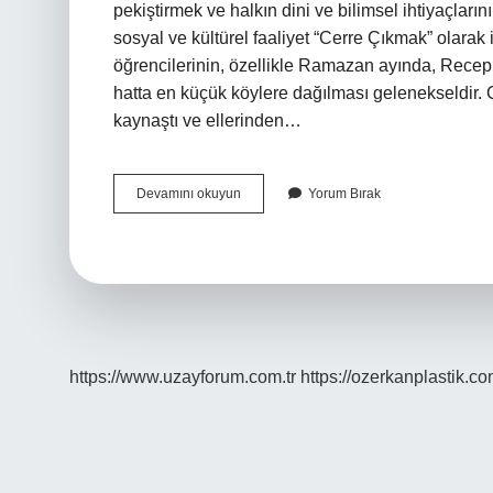
pekiştirmek ve halkın dini ve bilimsel ihtiyaçlarını
sosyal ve kültürel faaliyet “Cerre Çıkmak” olarak
öğrencilerinin, özellikle Ramazan ayında, Rece
hatta en küçük köylere dağılması gelenekseldir. Ce
kaynaştı ve ellerinden…
Cerr
Devamını okuyun
Yorum Bırak
Etmek
Ne
Demek
https://www.uzayforum.com.tr
https://ozerkanplastik.co