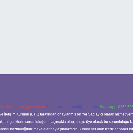
:
backlinkpaneli@gmail.com
Teams:
forumhizmeti@gmail.com
Whatsapp: 0262 606
ve İletişim Kurumu (BTK) tarafından onaylanmış bir Yer Sağlayıcı olarak hizmet verm
rı içeriklerin sorumluluğunu taşımakta olup, siteye üye olarak bu sorumluluğu kabul
a kendi hazırladığımız makaleler paylaşılmaktadır. Burada yer alan içerikler haber 