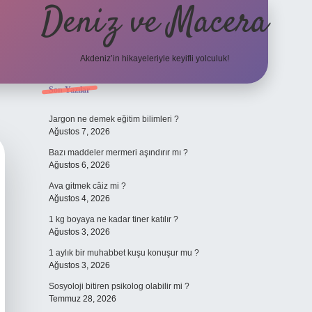
Deniz ve Macera
Akdeniz’in hikayeleriyle keyifli yolculuk!
Sidebar
Son Yazılar
elexbet güncel g
Jargon ne demek eğitim bilimleri ?
Ağustos 7, 2026
Bazı maddeler mermeri aşındırır mı ?
Ağustos 6, 2026
Ava gitmek câiz mi ?
Ağustos 4, 2026
1 kg boyaya ne kadar tiner katılır ?
Ağustos 3, 2026
1 aylık bir muhabbet kuşu konuşur mu ?
Ağustos 3, 2026
Sosyoloji bitiren psikolog olabilir mi ?
Temmuz 28, 2026