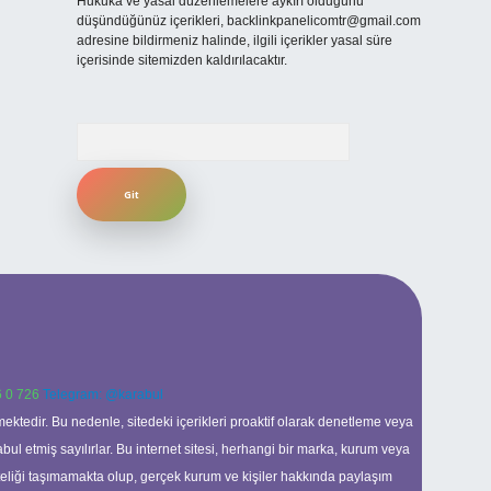
Hukuka ve yasal düzenlemelere aykırı olduğunu
düşündüğünüz içerikleri,
backlinkpanelicomtr@gmail.com
adresine bildirmeniz halinde, ilgili içerikler yasal süre
içerisinde sitemizden kaldırılacaktır.
Arama
 0 726
Telegram: @karabul
ektedir. Bu nedenle, sitedeki içerikleri proaktif olarak denetleme veya
 etmiş sayılırlar. Bu internet sitesi, herhangi bir marka, kurum veya
niteliği taşımamakta olup, gerçek kurum ve kişiler hakkında paylaşım