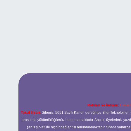
Reklam ve İletişim:
E-mail
Yasal Uyarı:
Sitemiz, 5651 Sayılı Kanun gereğince Bilgi Teknolojileri 
araştırma yükümlülüğümüz bulunmamaktadır. Ancak, üyelerimiz yazdıkla
şahıs şirketi ile hiçbir bağlantısı bulunmamaktadır. Sitede yalnızc